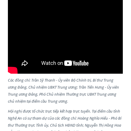
Các đồng chí
:
Trần Sỹ Thanh - Ủy viên Bộ Chính trị, Bí thư Trung
ương Đảng, Chủ nhiệm UBKT Trung ương
; Trần Tiến Hưng -
Ủy viên
Trung ương Đảng, Phó Chủ nhiệm Thường trực UBKT Trung ương
chủ nhiệm tại điểm cầu Trung ương.
Hội nghị được tổ chức trực tiếp kết hợp trực tuyến. Tại điểm cầu tỉnh
Nghệ An có sự tham dự của các đồng chí: Hoàng Nghĩa Hiếu - Phó Bí
thư Thường trực Tỉnh ủy, Chủ tịch HĐND tỉnh; Nguyễn Thị Hồng Hoa