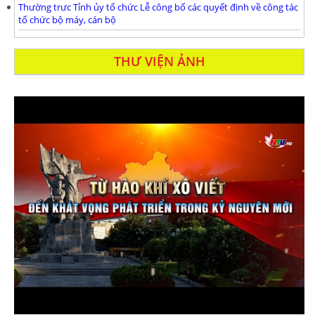
Thường trưc Tỉnh ủy tổ chức Lễ công bố các quyết định về công tác
tổ chức bộ máy, cán bộ
THƯ VIỆN ẢNH