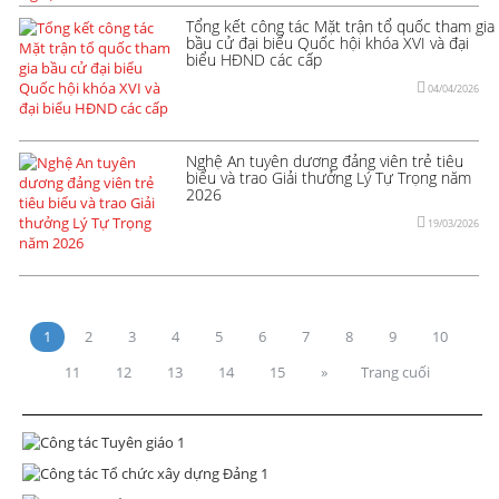
Tổng kết công tác Mặt trận tổ quốc tham gia
bầu cử đại biểu Quốc hội khóa XVI và đại
biểu HĐND các cấp
04/04/2026
Nghệ An tuyên dương đảng viên trẻ tiêu
biểu và trao Giải thưởng Lý Tự Trọng năm
2026
19/03/2026
1
2
3
4
5
6
7
8
9
10
11
12
13
14
15
»
Trang cuối