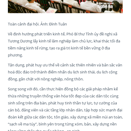
Toàn cảnh đại hội. Ảnh: Đình Tuân
Về định hướng phát triển kinh tế, Phó Bí thư Tỉnh ủy đề nghị xã
Tương Dương lấy kinh tế lâm nghiệp làm chủ lực, khai thác tối đa
tiềm năng kinh tế rừng, tạo ra giá trị kinh tế bền vững ở địa
phương.
Tận dụng, phát huy ưu thế về cảnh sắc thiên nhiên và bản sắc văn
hoá độc đáo trở thành điểm nhấn du lịch sinh thái, du lịch cộng
đồng, gắn chặt với nông nghiệp, nông thôn.
Song song với đó, cần thực hiện đồng bộ các giải pháp nhằm kế
thừa những truyền thống văn hóa tốt đẹp của các dân tộc cùng
sinh sống trên địa bàn, phát huy tinh thần tự lực, tự cường của
cán bộ, đảng viên và các tầng lớp nhân dân, tập hợp sức mạnh đại
đoàn kết giữa các dân tộc, tôn giáo, xây dựng xã miền núi an toàn,
“sạch về ma túy”, bình yên trong từng xóm, bản, xây dựng nền
tảng vững chắc cho quốc phòng - an ninh...