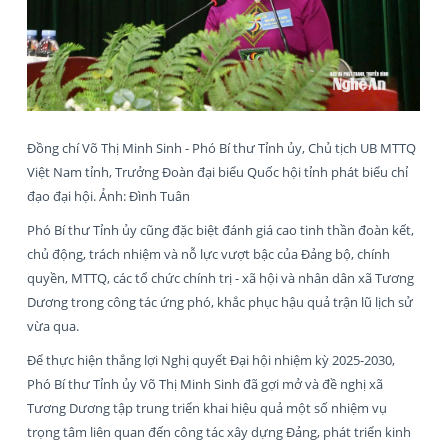
Đồng chí Võ Thị Minh Sinh - Phó Bí thư Tỉnh ủy, Chủ tịch UB MTTQ
Việt Nam tỉnh, Trưởng Đoàn đại biểu Quốc hội tỉnh phát biểu chỉ
đạo đại hội. Ảnh: Đình Tuân
Phó Bí thư Tỉnh ủy cũng đặc biệt đánh giá cao tinh thần đoàn kết,
chủ động, trách nhiệm và nỗ lực vượt bậc của Đảng bộ, chính
quyền, MTTQ, các tổ chức chính trị - xã hội và nhân dân xã Tương
Dương trong công tác ứng phó, khắc phục hậu quả trận lũ lịch sử
vừa qua.
Để thực hiện thắng lợi Nghị quyết Đại hội nhiệm kỳ 2025-2030,
Phó Bí thư Tỉnh ủy Võ Thị Minh Sinh đã gợi mở và đề nghị xã
Tương Dương tập trung triển khai hiệu quả một số nhiệm vụ
trọng tâm liên quan đến công tác xây dựng Đảng, phát triển kinh