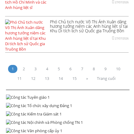
27/07/2026
Phó Chủ tịch nước Võ Thị Ánh Xuân dâng
hương tưởng niệm các Anh hùng liệt sĩ tại
Khu Di tích lịch sử Quốc gia Truông Bồn
27/07/2026
1
2
3
4
5
6
7
8
9
10
11
12
13
14
15
»
Trang cuối