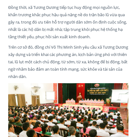
Đồng thời, xã Tương Dương tiếp tục huy động mọi nguồn lực,
khẩn trương khắc phục hậu quả nặng nề do trận bão lũ vừa qua
gây ra, trong đó ưu tiên hỗ trợ người dân sớm ổn định cuộc sống,
nhất là các hộ dân bị mất nhà; tập trung khôi phục hệ thống hạ
tầng thiết yếu, phục hồi sản xuất kinh doanh.
Trên cơ sở đó, đồng chí Võ Thị Minh Sinh yêu cầu xã Tương Dương
xây dựng và triển khai các phương án, kịch bản ứng phó với thiên
tai, lũ lụt một cách chủ động, từ sớm, từ xa, không để bị động, bất
ngờ nhằm bảo đảm an toàn tính mạng, sức khỏe và tài sản của
nhân dân.