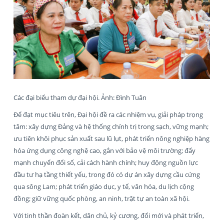
Các đại biểu tham dự đại hội. Ảnh: Đình Tuân
Để đạt mục tiêu trên, Đại hội đề ra các nhiệm vụ, giải pháp trọng
tâm: xây dựng Đảng và hệ thống chính trị trong sạch, vững mạnh;
ưu tiên khôi phục sản xuất sau lũ lụt, phát triển nông nghiệp hàng
hóa ứng dụng công nghệ cao, gắn với bảo vệ môi trường; đẩy
mạnh chuyển đổi số, cải cách hành chính; huy động nguồn lực
đầu tư hạ tầng thiết yếu, trong đó có dự án xây dựng cầu cứng
qua sông Lam; phát triển giáo dục, y tế, văn hóa, du lịch cộng
đồng; giữ vững quốc phòng, an ninh, trật tự an toàn xã hội.
Với tinh thần đoàn kết, dân chủ, kỷ cương, đổi mới và phát triển,