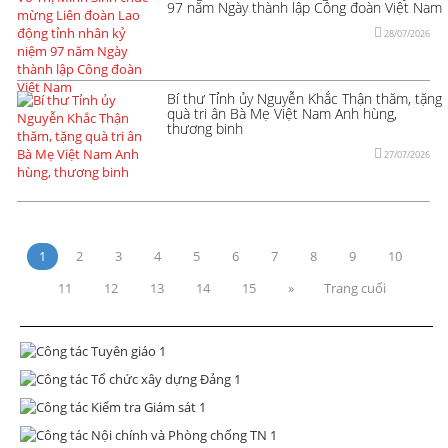
97 năm Ngày thành lập Công đoàn Việt Nam
28/07/2026
Bí thư Tỉnh ủy Nguyễn Khắc Thận thăm, tặng
quà tri ân Bà Mẹ Việt Nam Anh hùng,
thương binh
27/07/2026
1
2
3
4
5
6
7
8
9
10
11
12
13
14
15
»
Trang cuối