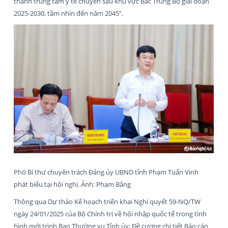
thành trung tâm y tế chuyên sâu khu vực Bắc Trung Bộ giai đoạn
2025-2030, tầm nhìn đến năm 2045".
Phó Bí thư chuyên trách Đảng ủy UBND tỉnh Phạm Tuấn Vinh
phát biểu tại hội nghị. Ảnh: Phạm Bằng
Thông qua Dự thảo Kế hoạch triển khai Nghị quyết 59-NQ/TW
ngày 24/01/2025 của Bộ Chính trị về hội nhập quốc tế trong tình
hình mới trình Ban Thường vụ Tỉnh ủy; Đề cương chi tiết Báo cáo