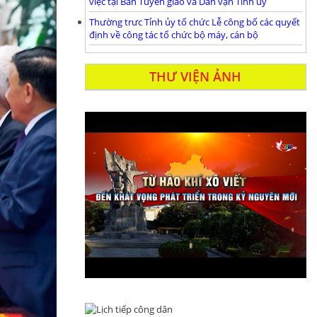
việc tại Ban Tuyên giáo và Dân vận Tỉnh ủy
Thường trưc Tỉnh ủy tổ chức Lễ công bố các quyết
định về công tác tổ chức bộ máy, cán bộ
THƯ VIỆN ẢNH