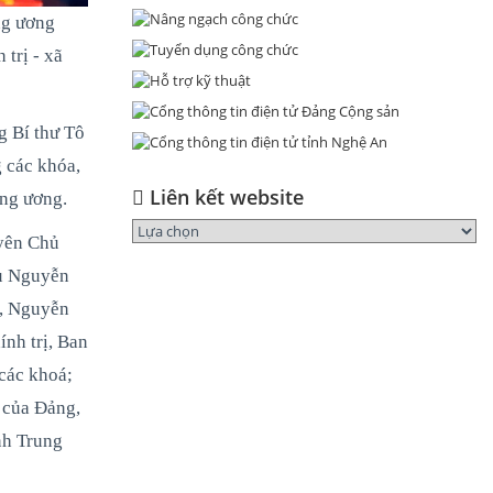
ng ương
trị - xã
g Bí thư Tô
 các khóa,
Liên kết website
ung ương.
yên Chủ
hủ Nguyễn
g, Nguyễn
nh trị, Ban
các khoá;
 của Đảng,
nh Trung