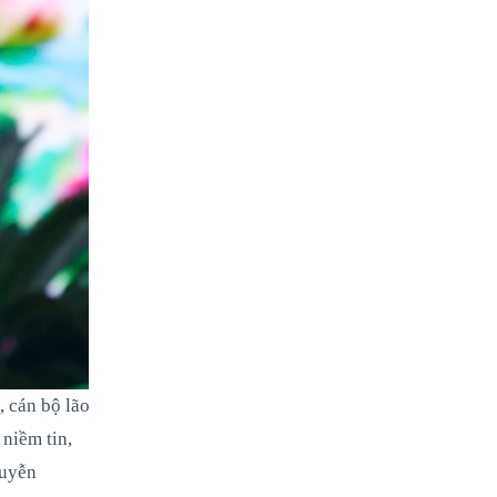
, cán bộ lão
 niềm tin,
guyễn