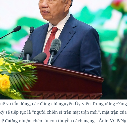
 tuệ và tấm lòng, các đồng chí nguyên Ủy viên Trung ương Đảng
ỳ sẽ tiếp tục là "người chiến sĩ trên mặt trận mới", mặt trận của
ế hệ đương nhiệm chèo lái con thuyền cách mạng - Ảnh: VGP/N