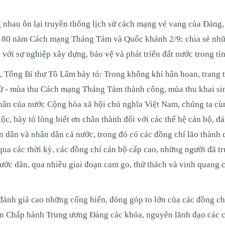
g nhau ôn lại truyền thống lịch sử cách mạng vẻ vang của Đảng,
m 80 năm Cách mạng Tháng Tám và Quốc khánh 2/9; chia sẻ nhữ
 với sự nghiệp xây dựng, bảo vệ và phát triển đất nước trong tì
 Tổng Bí thư Tô Lâm bày tỏ: Trong không khí hân hoan, trang t
sử - mùa thu Cách mạng Tháng Tám thành công, mùa thu khai si
hân của nước Cộng hòa xã hội chủ nghĩa Việt Nam, chúng ta cù
ộc, bày tỏ lòng biết ơn chân thành đối với các thế hệ cán bộ, đả
ân dân và nhân dân cả nước, trong đó có các đồng chí lão thành
a các thời kỳ, các đồng chí cán bộ cấp cao, những người đã tr
rước dân, qua nhiều giai đoạn cam go, thử thách và vinh quang 
đánh giá cao những cống hiến, đóng góp to lớn của các đồng ch
n Chấp hành Trung ương Đảng các khóa, nguyên lãnh đạo các 