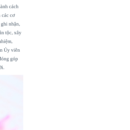
hành cách
 các cơ
 ghi nhận,
ân tộc, xây
nhiệm,
ên Ủy viên
 đóng góp
i.