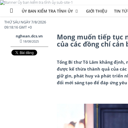
ỦY BAN KIỂM TRA TỈNH ỦY
GIỚI THIỆU
TIN TỨ
THỨ SÁU NGÀY 7/8/2026
09:18:17 GMT +0
Mong muốn tiếp tục 
nghean.dcs.vn
18/08/2025
của các đồng chí cán 
Tổng Bí thư Tô Lâm khẳng định, 
được kế thừa thành quả của các đ
giữ gìn, phát huy và phát triển 
đổi mới sáng tạo để đáp ứng yêu 