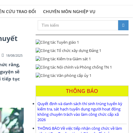
ÊN CỨU TRAO ĐỔI
CHUYÊN MÔN NGHIỆP VỤ
Xây dựng Đảng bộ và hệ thống chính trị trong sạch, vững mạnh; đổi
huyết
18/08/2025
hức rằng,
nguyện sẽ
 tiếp tục
THÔNG BÁO
Quyết định và danh sách thí sinh trúng tuyển kỳ
kiểm tra, sát hạch tuyển dụng người hoạt động
không chuyên trách vào làm công chức cấp xã
2026
THÔNG BÁO Về việc tiếp nhận công chức về làm