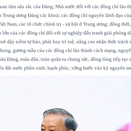
uan tâm sâu sắc của Đảng, Nhà nước đối với các đồng chí lão t
n Trung ương Đảng các khoá; các đồng chí nguyên lãnh đạo của
ệt Nam, các tổ chức chính trị - xã hội ở Trung ương; đồng thời,
o lớn của các đồng chí đối với sự nghiệp đấu tranh giải phóng d
ơi dậy niềm tự hào, phát huy trí tuệ, nâng cao nhận thức trách 
n phong, gương mẫu của các đồng chí lão thành cách mạng, nguy
àn Đảng, toàn dân, toàn quân ta chung sức, đồng lòng tiếp tục
iển đất nước phồn vinh, hạnh phúc, vững bước vào kỷ nguyên mớ