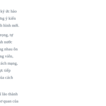
 ký ức hào
ng ý kiến
nh hình mới.
rọng, tự
nh nước
ng nhau ôn
ng viên,
 cách mạng,
ực tiếp
của cách
í lão thành
cơ quan của