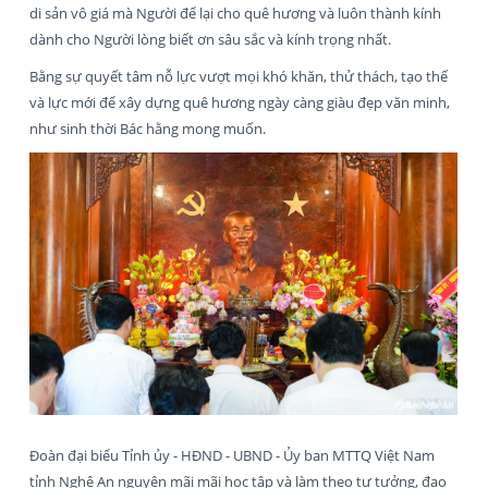
di sản vô giá mà Người để lại cho quê hương và luôn thành kính
dành cho Người lòng biết ơn sâu sắc và kính trọng nhất.
Bằng sự quyết tâm nỗ lực vượt mọi khó khăn, thử thách, tạo thế
và lực mới để xây dựng quê hương ngày càng giàu đẹp văn minh,
như sinh thời Bác hằng mong muốn.
Đoàn đại biểu Tỉnh ủy - HĐND - UBND - Ủy ban MTTQ Việt Nam
tỉnh Nghệ An nguyện mãi mãi học tập và làm theo tư tưởng, đạo