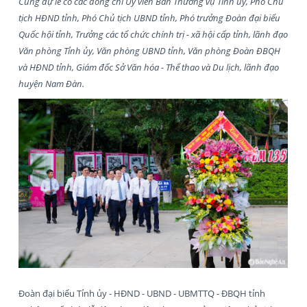
Cùng dự lễ có các đồng chí Ủy viên Ban Thường vụ Tỉnh ủy, Phó Chủ
tịch HĐND tỉnh, Phó Chủ tịch UBND tỉnh, Phó trưởng Đoàn đại biểu
Quốc hội tỉnh, Trưởng các tổ chức chính trị - xã hội cấp tỉnh, lãnh đạo
Văn phòng Tỉnh ủy, Văn phòng UBND tỉnh, Văn phòng Đoàn ĐBQH
và HĐND tỉnh, Giám đốc Sở Văn hóa - Thể thao và Du lịch, lãnh đạo
huyện Nam Đàn.
Đoàn đại biểu Tỉnh ủy - HĐND - UBND - UBMTTQ - ĐBQH tỉnh