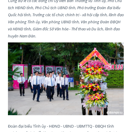
Cùng dự lễ có các đồng chí Ủy viên Ban Thường vụ Tỉnh ủy, Phó Chủ
tịch HĐND tỉnh, Phó Chủ tịch UBND tỉnh, Phó trưởng Đoàn đại biểu
Quốc hội tỉnh, Trưởng các tổ chức chính trị - xã hội cấp tỉnh, lãnh đạo
Văn phòng Tỉnh ủy, Văn phòng UBND tỉnh, Văn phòng Đoàn ĐBQH
và HĐND tỉnh, Giám đốc Sở Văn hóa - Thể thao và Du lịch, lãnh đạo
huyện Nam Đàn.
Đoàn đại biểu Tỉnh ủy - HĐND - UBND - UBMTTQ - ĐBQH tỉnh