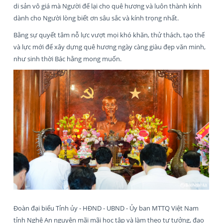
di sản vô giá mà Người để lại cho quê hương và luôn thành kính
dành cho Người lòng biết ơn sâu sắc và kính trọng nhất.
Bằng sự quyết tâm nỗ lực vượt mọi khó khăn, thử thách, tạo thế
và lực mới để xây dựng quê hương ngày càng giàu đẹp văn minh,
như sinh thời Bác hằng mong muốn.
Đoàn đại biểu Tỉnh ủy - HĐND - UBND - Ủy ban MTTQ Việt Nam
tỉnh Nghệ An nguyện mãi mãi học tập và làm theo tư tưởng, đạo