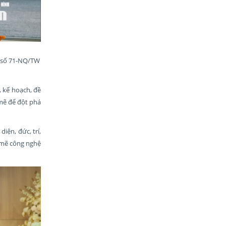
t số 71-NQ/TW
, kế hoạch, đề
 mẽ để đột phá
iện, đức, trí,
h mẽ công nghệ