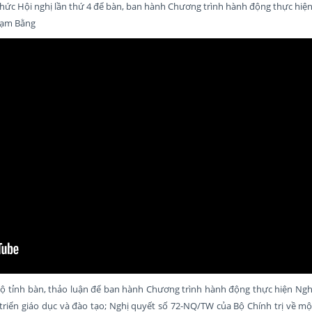
hức Hội nghị lần thứ 4 để bàn, ban hành Chương trình hành động thực hiện
Phạm Bằng
ộ tỉnh bàn, thảo luận để ban hành Chương trình hành động thực hiện Nghị
riển giáo dục và đào tạo; Nghị quyết số 72-NQ/TW của Bộ Chính trị về mộ