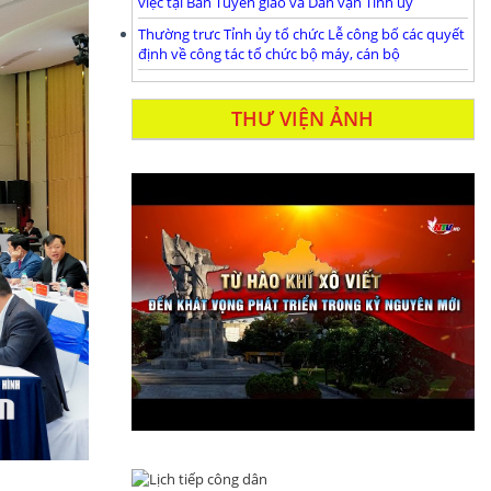
việc tại Ban Tuyên giáo và Dân vận Tỉnh ủy
Thường trưc Tỉnh ủy tổ chức Lễ công bố các quyết
định về công tác tổ chức bộ máy, cán bộ
THƯ VIỆN ẢNH