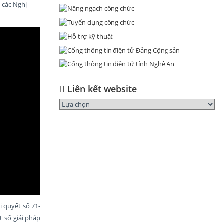
 các Nghị
Liên kết website
 quyết số 71-
t số giải pháp