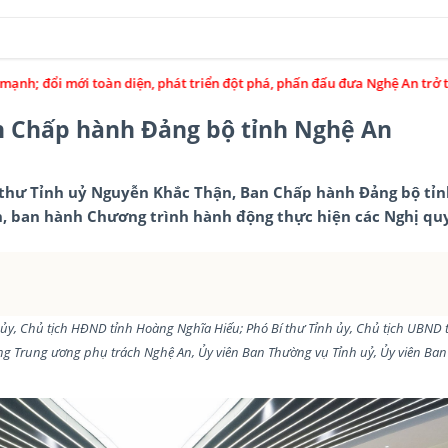
 diện, phát triển đột phá, phấn đấu đưa Nghệ An trở thành tỉnh khá, cực
an Chấp hành Đảng bộ tỉnh Nghệ An
Bí thư Tỉnh uỷ Nguyễn Khắc Thận, Ban Chấp hành Đảng bộ tỉ
àn, ban hành Chương trình hành động thực hiện các Nghị qu
 ủy, Chủ tịch HĐND tỉnh Hoàng Nghĩa Hiếu; Phó Bí thư Tỉnh ủy, Chủ tịch UBND 
ảng Trung ương phụ trách Nghệ An, Ủy viên Ban Thường vụ Tỉnh uỷ, Ủy viên B