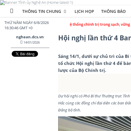
THÔNG TIN CHUNG
LỊCH HỌP
THÔNG BÁO
THỨ NĂM NGÀY 6/8/2026
 dựng Đảng bộ và hệ thống chính trị trong sạch, vững mạnh; đổi mới toàn
16:30:48 GMT +0
Hội nghị lần thứ 4 B
nghean.dcs.vn
14/01/2026
Sáng 14/1, dưới sự chủ trì của 
tổ chức Hội nghị lần thứ 4 để b
lược của Bộ Chính trị.
Dự hội nghị có Phó Bí thư Thường trực Tỉnh
Hải; cùng các đồng chí đại diện các ban Đ
Đảng bộ tỉnh.