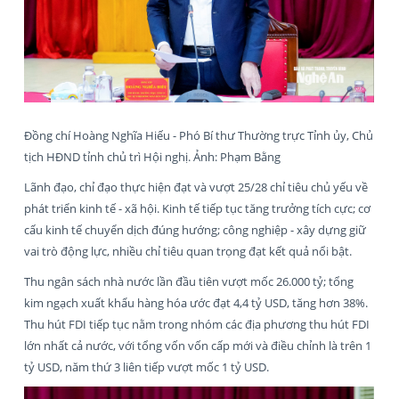
Đồng chí Hoàng Nghĩa Hiếu - Phó Bí thư Thường trực Tỉnh ủy, Chủ
tịch HĐND tỉnh chủ trì Hội nghị. Ảnh: Phạm Bằng
Lãnh đạo, chỉ đạo thực hiện đạt và vượt 25/28 chỉ tiêu chủ yếu về
phát triển kinh tế - xã hội. Kinh tế tiếp tục tăng trưởng tích cực; cơ
cấu kinh tế chuyển dịch đúng hướng; công nghiệp - xây dựng giữ
vai trò động lực, nhiều chỉ tiêu quan trọng đạt kết quả nổi bật.
Thu ngân sách nhà nước lần đầu tiên vượt mốc 26.000 tỷ; tổng
kim ngạch xuất khẩu hàng hóa ước đạt 4,4 tỷ USD, tăng hơn 38%.
Thu hút FDI tiếp tục nằm trong nhóm các địa phương thu hút FDI
lớn nhất cả nước, với tổng vốn vốn cấp mới và điều chỉnh là trên 1
tỷ USD, năm thứ 3 liên tiếp vượt mốc 1 tỷ USD.