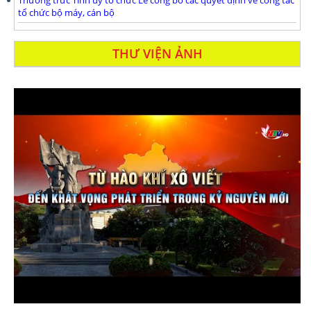
Thường trưc Tỉnh ủy tổ chức Lễ công bố các quyết định về công tác
tổ chức bộ máy, cán bộ
THƯ VIỆN ẢNH