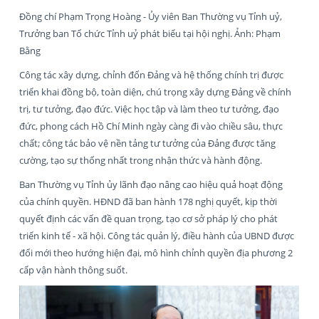
Đồng chí Phạm Trọng Hoàng - Ủy viên Ban Thường vụ Tỉnh uỷ,
Trưởng ban Tổ chức Tỉnh uỷ phát biểu tại hội nghị. Ảnh: Phạm
Bằng
Công tác xây dựng, chỉnh đốn Đảng và hệ thống chính trị được
triển khai đồng bộ, toàn diện, chú trọng xây dựng Đảng về chính
trị, tư tưởng, đạo đức. Việc học tập và làm theo tư tưởng, đạo
đức, phong cách Hồ Chí Minh ngày càng đi vào chiều sâu, thực
chất; công tác bảo vệ nền tảng tư tưởng của Đảng được tăng
cường, tạo sự thống nhất trong nhận thức và hành động.
Ban Thường vụ Tỉnh ủy lãnh đạo nâng cao hiệu quả hoạt động
của chính quyền. HĐND đã ban hành 178 nghị quyết, kịp thời
quyết định các vấn đề quan trọng, tạo cơ sở pháp lý cho phát
triển kinh tế - xã hội. Công tác quản lý, điều hành của UBND được
đổi mới theo hướng hiện đại, mô hình chỉnh quyền địa phương 2
cấp vận hành thông suốt.