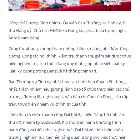
Đồng chí Dương Đình Chỉnh - Ủy viên Ban Thường vụ Tỉnh uỷ, Bí
thư Đảng uỷ, Chủ tịch HĐND xã Đông Lộc phát biểu tại hội nghị.
Ảnh: Phạm Bằng
Công tác phòng, chống tham nhũng, tiêu cực, lãng phí được tăng
cường. Công tác nội chính, kiểm tra, thanh tra, giám sát được thực
hiện nghiêm túc, kịp thời, đúng quy định, góp phần siết chặt kỷ
luật, kỷ cương trong Đảng và hệ thống chính trị.
Ban Thường vụ Tỉnh ủy phát huy cao tinh thần đoàn kết, thống
nhất, trách nhiệm nêu gương, lãnh đạo tổ chức thực hiện các chủ
trương, đường lối, nghị quyết, văn bản chỉ đạo của Đảng, của cấp
trên; thực hiện nhiệm vụ chính trị của tỉnh.
Lãnh đạo tổ chức thành công Đại hội đại biểu Đảng bộ tỉnh lần
thứ XX, nhiệm kỳ 2025-2030. Kịp thời ban hành Chương trình
hành động và triển khai Nghị quyết Đại hội với tinh thần khẩn
trương, nghiêm túc, tạo nền tảng quan trọng cho việc thực hiện