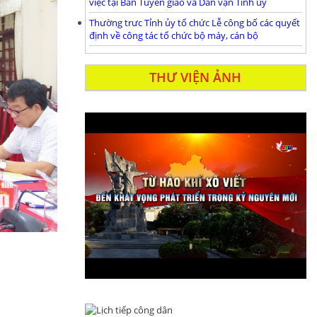
việc tại Ban Tuyên giáo và Dân vận Tỉnh ủy
Thường trưc Tỉnh ủy tổ chức Lễ công bố các quyết
định về công tác tổ chức bộ máy, cán bộ
THƯ VIỆN ẢNH