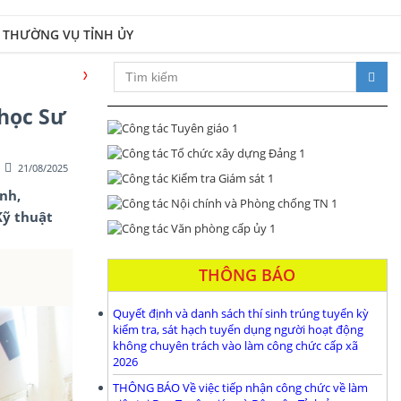
 THƯỜNG VỤ TỈNH ỦY
ng Đảng bộ và hệ thống chính trị trong sạch, vững mạnh; đổi mới toàn diệ
 học Sư
21/08/2025
nh,
Kỹ thuật
THÔNG BÁO
Quyết định và danh sách thí sinh trúng tuyển kỳ
kiểm tra, sát hạch tuyển dụng người hoạt động
không chuyên trách vào làm công chức cấp xã
2026
THÔNG BÁO Về việc tiếp nhận công chức về làm