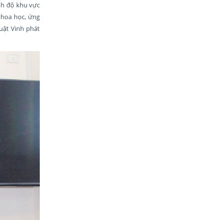
nh độ khu vực
khoa học, ứng
uật Vinh phát