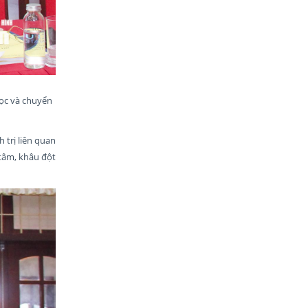
ọc và chuyển
 trị liên quan
 tâm, khâu đột