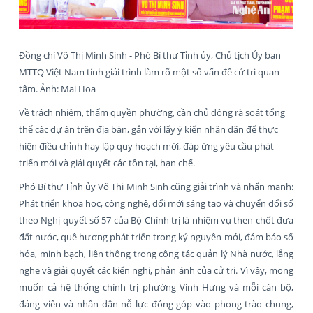
Đồng chí Võ Thị Minh Sinh - Phó Bí thư Tỉnh ủy, Chủ tịch Ủy ban
MTTQ Việt Nam tỉnh giải trình làm rõ một số vấn đề cử tri quan
tâm. Ảnh: Mai Hoa
Về trách nhiệm, thẩm quyền phường, cần chủ động rà soát tổng
thể các dự án trên địa bàn, gắn với lấy ý kiến nhân dân để thực
hiện điều chỉnh hay lập quy hoạch mới, đáp ứng yêu cầu phát
triển mới và giải quyết các tồn tại, hạn chế.
Phó Bí thư Tỉnh ủy Võ Thị Minh Sinh cũng giải trình và nhấn mạnh:
Phát triển khoa học, công nghệ, đổi mới sáng tạo và chuyển đổi số
theo Nghị quyết số 57 của Bộ Chính trị là nhiệm vụ then chốt đưa
đất nước, quê hương phát triển trong kỷ nguyên mới, đảm bảo số
hóa, minh bạch, liên thông trong công tác quản lý Nhà nước, lắng
nghe và giải quyết các kiến nghị, phản ánh của cử tri. Vì vậy, mong
muốn cả hệ thống chính trị phường Vinh Hưng và mỗi cán bộ,
đảng viên và nhân dân nỗ lực đóng góp vào phong trào chung,