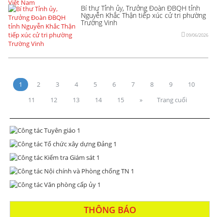
Bí thư Tỉnh ủy, Trưởng Đoàn ĐBQH tỉnh
Nguyễn Khắc Thận tiếp xúc cử tri phường
Trường Vinh
09/06/2026
1
2
3
4
5
6
7
8
9
10
11
12
13
14
15
»
Trang cuối
THÔNG BÁO