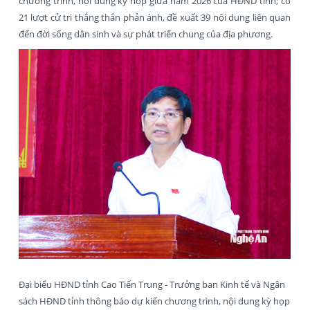
chương trình, nội dung kỳ họp giữa năm 2026 của HĐND tỉnh; có
21 lượt cử tri thẳng thắn phản ánh, đề xuất 39 nội dung liên quan
đến đời sống dân sinh và sự phát triển chung của địa phương.
Đại biểu HĐND tỉnh Cao Tiến Trung - Trưởng ban Kinh tế và Ngân
sách HĐND tỉnh thông báo dự kiến chương trình, nội dung kỳ họp