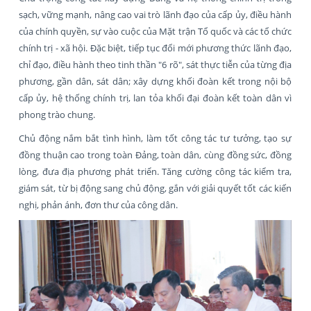
sạch, vững mạnh, nâng cao vai trò lãnh đạo của cấp ủy, điều hành
của chính quyền, sự vào cuộc của Mặt trận Tổ quốc và các tổ chức
chính trị - xã hội. Đặc biệt, tiếp tục đổi mới phương thức lãnh đạo,
chỉ đạo, điều hành theo tinh thần "6 rõ", sát thực tiễn của từng địa
phương, gần dân, sát dân; xây dựng khối đoàn kết trong nội bộ
cấp ủy, hệ thống chính trị, lan tỏa khối đại đoàn kết toàn dân vì
phong trào chung.
Chủ động nắm bắt tình hình, làm tốt công tác tư tưởng, tạo sự
đồng thuận cao trong toàn Đảng, toàn dân, cùng đồng sức, đồng
lòng, đưa địa phương phát triển. Tăng cường công tác kiểm tra,
giám sát, từ bị động sang chủ động, gắn với giải quyết tốt các kiến
nghị, phản ánh, đơn thư của công dân.