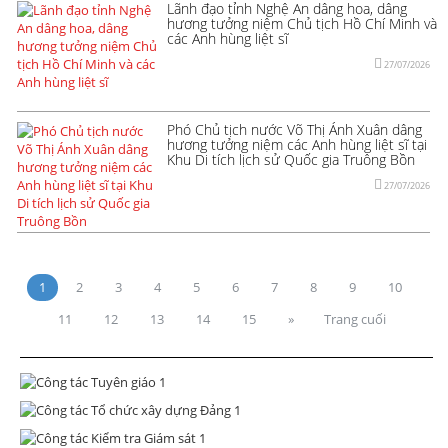
Lãnh đạo tỉnh Nghệ An dâng hoa, dâng
hương tưởng niệm Chủ tịch Hồ Chí Minh và
các Anh hùng liệt sĩ
27/07/2026
Phó Chủ tịch nước Võ Thị Ánh Xuân dâng
hương tưởng niệm các Anh hùng liệt sĩ tại
Khu Di tích lịch sử Quốc gia Truông Bồn
27/07/2026
1
2
3
4
5
6
7
8
9
10
11
12
13
14
15
»
Trang cuối