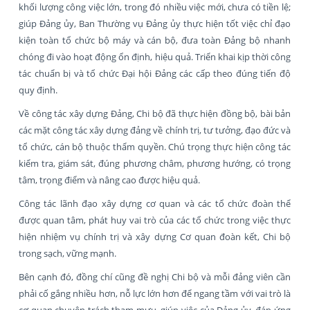
khối lượng công việc lớn, trong đó nhiều việc mới, chưa có tiền lệ;
giúp Đảng ủy, Ban Thường vụ Đảng ủy thực hiện tốt việc chỉ đạo
kiện toàn tổ chức bộ máy và cán bộ, đưa toàn Đảng bộ nhanh
chóng đi vào hoạt động ổn định, hiệu quả. Triển khai kịp thời công
tác chuẩn bị và tổ chức Đại hội Đảng các cấp theo đúng tiến độ
quy định.
Về công tác xây dựng Đảng, Chi bộ đã thực hiện đồng bộ, bài bản
các mặt công tác xây dựng đảng về chính trị, tư tưởng, đạo đức và
tổ chức, cán bộ thuộc thẩm quyền. Chú trọng thực hiện công tác
kiểm tra, giám sát, đúng phương châm, phương hướng, có trọng
tâm, trọng điểm và nâng cao được hiệu quả.
Công tác lãnh đạo xây dựng cơ quan và các tổ chức đoàn thể
được quan tâm, phát huy vai trò của các tổ chức trong việc thực
hiện nhiệm vụ chính trị và xây dựng Cơ quan đoàn kết, Chi bộ
trong sạch, vững mạnh.
Bên cạnh đó, đồng chí cũng đề nghị Chi bộ và mỗi đảng viên cần
phải cố gắng nhiều hơn, nỗ lực lớn hơn để ngang tầm với vai trò là
cơ quan chuyên trách tham mưu, giúp việc của Đảng ủy, đáp ứng