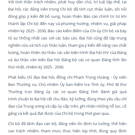
Với tinh thần trách nhiệm, phát huy dân chủ, trí tuệ tập thể, tại
Đại hội, các đảng viên trong Chi bộ đã tích cực thảo luận, sôi nổi
đóng góp ý kiến để bổ sung, hoàn thiện Báo cáo chính trị từ khi
thành lập Chi bộ đến nay và phương hướng, nhiệm vụ, giải pháp
nhiệm kỳ 2025 - 2030, Báo cáo kiểm điểm của Chi ủy Chi bộ và bày
tỏ sự thống nhất cao với các báo cáo. Đại hội cũng đã tập trung
nghiên cứu và tích cực thảo luận, tham gia ý kiến để nâng cao chất
lượng, hoàn thiện dự thảo các văn kiện trình Đại hội XIV của Đảng
và dự thảo văn kiện Đại hội Đảng bộ các cơ quan Đảng tỉnh lần
thứ nhất, nhiệm kỳ 2025 - 2030.
Phát biểu chỉ đạo Đại hội, đồng chí Phạm Trọng Hoàng - Ủy viên
Ban Thường vụ, Chủ nhiệm Ủy ban Kiểm tra Tỉnh ủy, Phó Bí thư
Thường trực Đảng ủy các cơ quan Đảng tỉnh đánh giá quá
trình chuẩn bị đại hội rất chu đáo, kỹ lưỡng, đúng theo yêu cầu chỉ
đạo của Trung ương và cấp ủy cấp trên; ghi nhận những nỗ lực, cố
gắng và kết quả đạt được của Chi bộ trong thời gian qua..
Chi bộ đã lãnh đạo cán bộ, đảng viên ổn định tư tưởng, thể hiện
cao trách nhiệm, tham mưu thực hiện kịp thời, đúng quy định