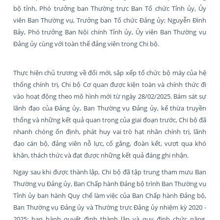
bộ tỉnh, Phó trưởng ban Thường trực Ban Tổ chức Tỉnh ủy, Ủy
viên Ban Thường vụ, Trưởng ban Tổ chức Đảng ủy; Nguyễn Đình
Bảy, Phó trưởng Ban Nội chính Tỉnh ủy, Ủy viên Ban Thường vụ
Đảng ủy cùng với toàn thể đảng viên trong Chi bộ.
Thực hiện chủ trương về đổi mới, sắp xếp tổ chức bộ máy của hệ
thống chính trị, Chi bộ Cơ quan được kiện toàn và chính thức đi
vào hoạt động theo mô hình mới từ ngày 28/02/2025. Bám sát sự
lãnh đạo của Đảng ủy, Ban Thường vụ Đảng ủy, kế thừa truyền
thống và những kết quả quan trọng của giai đoạn trước, Chi bộ đã
nhanh chóng ổn định, phát huy vai trò hạt nhân chính trị, lãnh
đạo cán bộ, đảng viên nỗ lực, cố gắng, đoàn kết, vượt qua khó
khăn, thách thức và đạt được những kết quả đáng ghi nhận.
Ngay sau khi được thành lập, Chi bộ đã tập trung tham mưu Ban
Thường vụ Đảng ủy, Ban Chấp hành Đảng bộ trình Ban Thường vụ
Tỉnh ủy ban hành Quy chế làm việc của Ban Chấp hành Đảng bộ,
Ban Thường vụ Đảng ủy và Thường trực Đảng ủy nhiệm kỳ 2020 -
2025; ban hành quyết định thành lập và quy định chức năng,