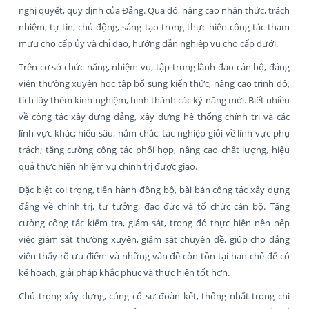
nghị quyết, quy định của Đảng. Qua đó, nâng cao nhận thức, trách
nhiệm, tự tin, chủ động, sáng tạo trong thực hiện công tác tham
mưu cho cấp ủy và chỉ đạo, hướng dẫn nghiệp vụ cho cấp dưới.
Trên cơ sở chức năng, nhiệm vụ, tập trung lãnh đạo cán bộ, đảng
viên thường xuyên học tập bổ sung kiến thức, nâng cao trình độ,
tích lũy thêm kinh nghiệm, hình thành các kỹ năng mới. Biết nhiều
về công tác xây dựng đảng, xây dựng hệ thống chính trị và các
lĩnh vực khác; hiểu sâu, nắm chắc, tác nghiệp giỏi về lĩnh vực phụ
trách; tăng cường công tác phối hợp, nâng cao chất lượng, hiệu
quả thực hiện nhiệm vụ chính trị được giao.
Đặc biệt coi trọng, tiến hành đồng bộ, bài bản công tác xây dựng
đảng về chính trị, tư tưởng, đạo đức và tổ chức cán bộ. Tăng
cường công tác kiểm tra, giám sát, trong đó thực hiện nền nếp
việc giám sát thường xuyên, giám sát chuyên đề, giúp cho đảng
viên thấy rõ ưu điểm và những vấn đề còn tồn tại hạn chế để có
kế hoạch, giải pháp khắc phục và thực hiện tốt hơn.
Chú trọng xây dựng, củng cố sự đoàn kết, thống nhất trong chi