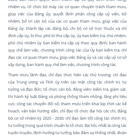
nhiệm vụ, tổ chức bộ máy các cơ quan chuyên trách tham mưu,
giúp việc của Đảng ủy; quyết định phân công cấp uỷ viên, bổ
nhiệm, bố trí cán bộ của các cơ quan tham mưu, giúp việc của
Đảng ủy; thành lập các đảng bộ, chi bộ cơ sở trực thuộc và chỉ
định cấp ủy, bí thư, phó bí thư cấp ủy, ủy ban kiểm tra, chủ nhiệm,
phó chủ nhiệm ủy ban kiểm tra cấp uỷ theo quy định; ban hành
quy chế làm việc, chương trình công tác của Ủy ban kiểm tra; chỉ
đạo các cơ quan tham mưu, giúp việc Đảng ủy và các cấp uỷ cơ sở
xây dựng, ban hành quy chế làm việc, chương trình công tác.
Tham mưu lãnh đạo, chỉ đạo thực hiện các chủ trương, chỉ đạo
của Trung ương và Tỉnh ủy trên các mặt công tác chính trị, tư
tưởng và đạo đức; tổ chức cán bộ, đảng viên; kiểm tra, giám sát,
thi hành kỷ luật Đảng và phòng chống tham nhũng, lãng phí tiêu
cực; công tác chuyển đổi số; tham mưu triển khai kịp thời các kế
hoạch, văn bản hướng dẫn, chỉ đạo tổ chức đại hội các chi, đảng
bộ cơ sở nhiệm kỳ 2025 - 2030; chỉ đạo làm tốt công tác chính trị,
tư tưởng trong quá trình chuẩn bị tổ chức đại hội, nhất là công tác
tuyên truyền, định hướng tư tưởng bảo đảm sự thống nhất, đoàn