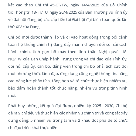
kết cao theo Chỉ thị 45-CT/TW, ngày 14/4/2025 của Bộ Chính
trị; Thông tri 13-TT/TU, ngày 26/4/2025 của Ban Thường vụ Tỉnh ủy
về đại hội đảng bộ các cấp tiến tới Đại hội đại biểu toàn quốc lần
thứ XIV của Đảng.
Chi bộ mới được thành lập và đi vào hoạt động trong bối cảnh
toàn hệ thống chính trị đang đẩy mạnh chuyển đổi số, cải cách
hành chính, tinh gọn bộ máy theo tinh thần Nghị quyết 18-
NQ/TW của Ban Chấp hành Trung ương và chỉ đạo của Tỉnh ủy,
đòi hỏi cấp ủy, cán bộ, đảng viên trong chi bộ phải tích cực đổi
mới phương thức lãnh đạo, ứng dụng công nghệ thông tin, nâng
cao năng lực phân tích, tổng hợp và tổ chức thực hiện nhiệm vụ,
bảo đảm hoàn thành tốt chức năng, nhiệm vụ trong tình hình
mới.
Phát huy những kết quả đạt được, nhiệm kỳ 2025 - 2030, Chi bộ
đề ra 9 chỉ tiêu về thực hiện các nhiệm vụ chính trị và công tác xây
dựng đảng; 5 nhiệm vụ trọng tâm và 2 khâu đột phá để tổ chức
chỉ đạo triển khai thực hiện.