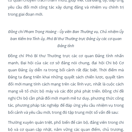
yêu cầu đổi mới công tác xây dựng đảng và nhiệm vụ chính trị
trong giai đoạn mới.
Đồng chí Phạm Trọng Hoàng - Ủy viên Ban Thường vụ, Chủ nhiệm Ủy
ban Kiểm tra Tỉnh ủy, Phó Bí thư Thường trực Đảng ủy các cơ quan
Đảng tỉnh
Đồng chí Phó Bí thư Thường trực các cơ quan Đảng tỉnh nhấn
mạnh, Đại hội của các cơ sở đảng nói chung, đại hội Chi bộ Cơ
quan Đảng ủy diễn ra trong bối cảnh rất đặc biệt. Thời điểm mà
Đảng ta đang triển khai những quyết sách chiến lược, quyết tâm
đổi mới mang tính cách mạng trên các lĩnh vực, nhất là cuộc cách
mạng về tổ chức bộ máy và các đột phá phát triển. Đồng chí đề
nghị Chi bộ cần phải đổi mới mạnh mẽ tư duy, phương thức công
tác, phương pháp tác nghiệp để đáp ứng yêu cầu nhiệm vụ trong
bối cảnh và yêu cầu mới, trong đó tập trung một số vấn đề sau:
Thường xuyên quán triệt, phổ biến để cán bộ, đảng viên trong chi
bộ và cơ quan cập nhật, nắm vững các quan điểm, chủ trương,