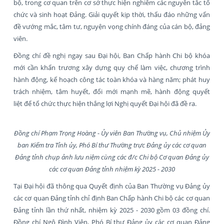
bộ, trong cơ quan trên cơ sở thực hiện nghiêm các nguyên tắc tổ
chức và sinh hoạt Đảng. Giải quyết kịp thời, thấu đáo những vấn
đề vướng mắc, tâm tư, nguyện vọng chính đáng của cán bộ, đảng
viên.
Đồng chí đề nghị ngay sau Đại hội, Ban Chấp hành Chi bộ khóa
mới cần khẩn trương xây dựng quy chế làm việc, chương trình
hành động, kế hoạch công tác toàn khóa và hàng năm; phát huy
trách nhiệm, tâm huyết, đổi mới mạnh mẽ, hành động quyết
liệt để tổ chức thực hiện thắng lợi Nghị quyết Đại hội đã đề ra.
Đồng chí Phạm Trọng Hoàng - Ủy viên Ban Thường vụ, Chủ nhiệm Ủy
ban Kiểm tra Tỉnh ủy, Phó Bí thư Thường trực Đảng ủy các cơ quan
Đảng tỉnh chụp ảnh lưu niệm cùng các đ/c Chi bộ Cơ quan Đảng ủy
các cơ quan Đảng tỉnh nhiệm kỳ 2025 - 2030
Tại Đại hội đã thông qua Quyết định của Ban Thường vụ Đảng ủy
các cơ quan Đảng tỉnh chỉ định Ban Chấp hành Chi bộ các cơ quan
Đảng tỉnh lần thứ nhất, nhiệm kỳ 2025 - 2030 gồm 03 đồng chí.
Đồng chí Ngô Đình Viện, Phó Bí thư Đảng ủy các cơ quan Đảng