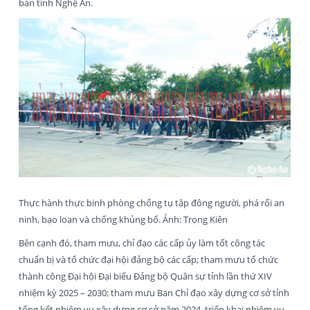
bàn tỉnh Nghệ An.
Thực hành thực binh phòng chống tụ tập đông người, phá rối an
ninh, bạo loạn và chống khủng bố. Ảnh: Trọng Kiên
Bên cạnh đó, tham mưu, chỉ đạo các cấp ủy làm tốt công tác
chuẩn bị và tổ chức đại hội đảng bộ các cấp; tham mưu tổ chức
thành công Đại hội Đại biểu Đảng bộ Quân sự tỉnh lần thứ XIV
nhiệm kỳ 2025 – 2030; tham mưu Ban Chỉ đạo xây dựng cơ sở tỉnh
tổng kết nhiệm vụ xây dựng cơ sở năm 2024, triển khai nhiệm vụ