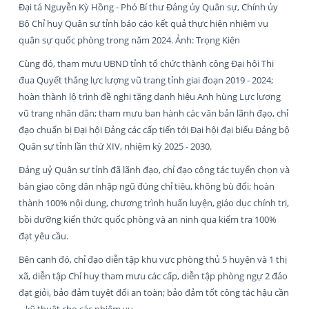
Đại tá Nguyễn Kỳ Hồng - Phó Bí thư Đảng ủy Quân sự, Chính ủy
Bộ Chỉ huy Quân sự tỉnh báo cáo kết quả thực hiện nhiệm vụ
quân sự quốc phòng trong năm 2024. Ảnh: Trọng Kiên
Cùng đó, tham mưu UBND tỉnh tổ chức thành công Đại hội Thi
đua Quyết thắng lực lượng vũ trang tỉnh giai đoạn 2019 - 2024;
hoàn thành lộ trình đề nghị tặng danh hiệu Anh hùng Lực lượng
vũ trang nhân dân; tham mưu ban hành các văn bản lãnh đạo, chỉ
đạo chuẩn bị Đại hội Đảng các cấp tiến tới Đại hội đại biểu Đảng bộ
Quân sự tỉnh lần thứ XIV, nhiệm kỳ 2025 - 2030.
Đảng uỷ Quân sự tỉnh đã lãnh đạo, chỉ đạo công tác tuyển chọn và
bàn giao công dân nhập ngũ đúng chỉ tiêu, không bù đổi; hoàn
thành 100% nội dung, chương trình huấn luyện, giáo dục chính trị,
bồi dưỡng kiến thức quốc phòng và an ninh qua kiểm tra 100%
đạt yêu cầu.
Bên cạnh đó, chỉ đạo diễn tập khu vực phòng thủ 5 huyện và 1 thị
xã, diễn tập Chỉ huy tham mưu các cấp, diễn tập phòng ngự 2 đảo
đạt giỏi, bảo đảm tuyệt đối an toàn; bảo đảm tốt công tác hậu cần
– kỹ thuật cho các nhiệm vụ...