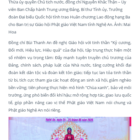
Thừa ủy quyền Chủ tịch nước, đồng chí Nguyễn Khắc Thận – Ủy
viên Ban Chấp hành Trung ương Đảng, Bí thư Tỉnh ủy, Trưởng
đoàn Đại biểu Quốc hội tỉnh trao Huân chương Lao động hạng Ba
cho Ban trị sự Giáo hội Phật giáo Việt Nam tỉnh Nghệ An. Ảnh: Mai
Hoa
Đồng chí Bùi Thanh An đề nghị Giáo hội với tinh thần “Kỷ cương,
Đổi mới, Hiệu lực, Hiệu quả” của đại hội,
tập trung thực hiện một
số nhiệm vụ trọng tâm: Đẩy mạnh tuyên truyền chủ trương của
Đảng, chính sách, pháp luật của Nhà nước, tăng cường khối đại
đoàn kết dân tộc và đoàn kết tôn giáo; tiếp tục lan tỏa tinh thần
từ bi, tích cực tham gia các hoạt động an sinh xã hội, giảm nghèo
bền vững; tiên phong thực hiện mô hình "Chùa xanh", bảo vệ môi
trường, ứng phó biến đổi khí hậu; mở rộng hợp tác, giao lưu quốc
tế, góp phần nâng cao vị thế Phật giáo Việt Nam nói chung và
Phật giáo Nghệ An nói riêng.