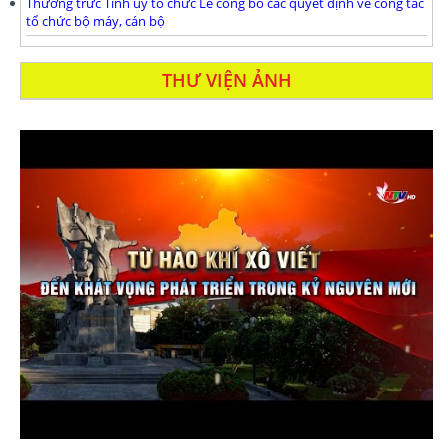
Thường trưc Tỉnh ủy tổ chức Lễ công bố các quyết định về công tác
tổ chức bộ máy, cán bộ
THƯ VIỆN ẢNH