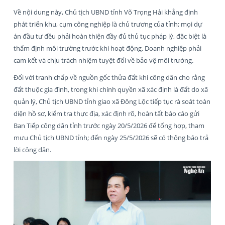
Về nội dung này, Chủ tịch UBND tỉnh Võ Trọng Hải khẳng định
phát triển khu, cụm công nghiệp là chủ trương của tỉnh; mọi dự
án đầu tư đều phải hoàn thiện đầy đủ thủ tục pháp lý, đặc biệt là
thẩm định môi trường trước khi hoạt động. Doanh nghiệp phải
cam kết và chịu trách nhiệm tuyệt đối về bảo vệ môi trường.
Đối với tranh chấp về nguồn gốc thửa đất khi công dân cho rằng
đất thuộc gia đình, trong khi chính quyền xã xác định là đất do xã
quản lý, Chủ tịch UBND tỉnh giao xã Đông Lộc tiếp tục rà soát toàn
diện hồ sơ, kiểm tra thực địa, xác định rõ, hoàn tất báo cáo gửi
Ban Tiếp công dân tỉnh trước ngày 20/5/2026 để tổng hợp, tham
mưu Chủ tịch UBND tỉnh; đến ngày 25/5/2026 sẽ có thông báo trả
lời công dân.