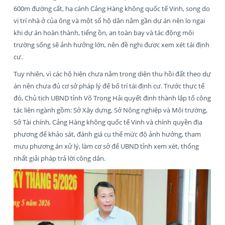
600m đường cất, hạ cánh Cảng Hàng không quốc tế Vinh, song do
vị trí nhà ở của ông và một số hộ dân nằm gần dự án nên lo ngại
khi dự án hoàn thành, tiếng ồn, an toàn bay và tác động môi
trường sống sẽ ảnh hưởng lớn, nên đề nghị được xem xét tái định
cư.
Tuy nhiên, vì các hộ hiện chưa nằm trong diện thu hồi đất theo dự
án nên chưa đủ cơ sở pháp lý để bố trí tái định cư. Trước thực tế
đó, Chủ tịch UBND tỉnh Võ Trọng Hải quyết định thành lập tổ công
tác liên ngành gồm: Sở Xây dựng, Sở Nông nghiệp và Môi trường,
Sở Tài chính, Cảng Hàng không quốc tế Vinh và chính quyền địa
phương để khảo sát, đánh giá cụ thể mức độ ảnh hưởng, tham
mưu phương án xử lý, làm cơ sở để UBND tỉnh xem xét, thống
nhất giải pháp trả lời công dân.