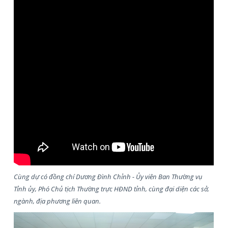
Cùng dự có đồng chí Dương Đình Chỉnh - Ủy viên Ban Thường vụ
Tỉnh ủy, Phó Chủ tịch Thường trực HĐND tỉnh, cùng đại diện các sở,
ngành, địa phương liên quan.