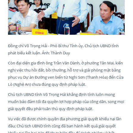
Đồng chí Võ Trọng Hải - Phó Bí thư Tỉnh ủy, Chủ tịch UBND tỉnh
phát biểu kết luận. Ảnh: Thành Duy
Còn đại diện gia đình ông Trần Văn Dành, ở phường Tân Mai, kiến
nghị việc thu hồi đất, bồi thường, hỗ trợ và giải phóng mặt bằng
phục vụ Dự án Đường ven biển từ Nghi Sơn (Thanh Hóa) đến Cửa
Lò (Nghệ An) chưa đúng quy định pháp luật.
Chủ tịch UBND tỉnh Võ Trọng Hải khẳng định tỉnh luôn mong
muốn bảo đảm tối đa quyền lợi hợp pháp của công dân, song mọi
giải quyết đều phải tuân thủ quy định pháp luật.
Vụ việc đã được chính quyền địa phương giải quyết khiếu nại lần
đầu; Chủ tịch UBND tỉnh cũng đã ban hành kết quả giải quyết
khiếu nại lần hai, tức đã thực hiện đầy đủ trách nhiệm và hết