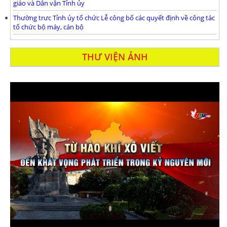
giáo và Dân vận Tỉnh ủy
Thường trưc Tỉnh ủy tổ chức Lễ công bố các quyết định về công tác
tổ chức bộ máy, cán bộ
THƯ VIỆN ẢNH