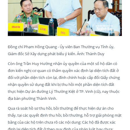
Đồng chí Phạm Hồng Quang - Ủy viên Ban Thường vụ Tỉnh ủy,
Giám đốc Sở Xây dựng phát biểu ý kiến. Ảnh: Thành Duy
Còn ông Trần Huy Hường nhận ủy quyền của một số hộ dân có
đơn kiến nghị cơ quan có thẩm quyền xác định lại diện tích đất ở
đối với phần diện tích còn lại, đính chính hoặc cấp đổi Giấy chứng
nhận quyền sử dụng đất khi bị thu hồi một phần diện tích đất
thực hiện Dự án đường Lý Thường Kiệt ở TP. Vinh (cũ), nay thuộc
địa bàn phường Thành Vinh.
Qua rà soát hồ sơ thu hồi, bồi thường để thực hiện dự án cho
thấy, tại các quyết định thu hồi, bồi thường, hỗ trợ giải phóng mặt
bằng của các hộ trên chưa rõ các nội dung: Các hộ đã được xác
định lại diện tích đất ở theo quy định của pháp luật hay chưa;