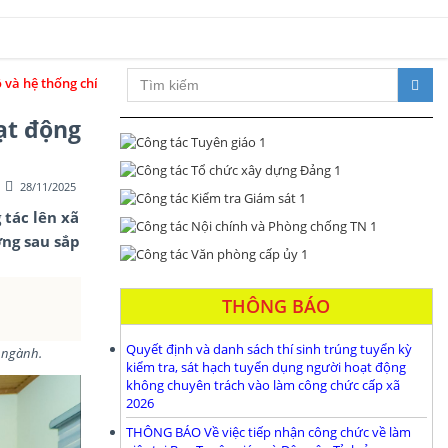
trị trong sạch, vững mạnh; đổi mới toàn diện, phát triển đột phá, phấn 
ạt động
28/11/2025
 tác lên xã
ng sau sắp
THÔNG BÁO
Quyết định và danh sách thí sinh trúng tuyển kỳ
 ngành.
kiểm tra, sát hạch tuyển dụng người hoạt động
không chuyên trách vào làm công chức cấp xã
2026
THÔNG BÁO Về việc tiếp nhận công chức về làm