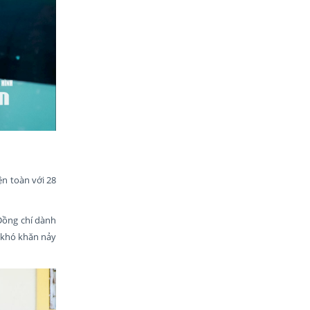
ện toàn với 28
 Đồng chí dành
g khó khăn nảy