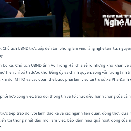
y, Chủ tịch UBND trực tiếp đến tận phòng làm việc, lắng nghe tâm tư, nguy
uy
án bộ xã, Chủ tịch UBND tỉnh Võ Trọng Hải chia sẻ rõ những khó khăn về c
mới hiện chỉ bố trí được khối Đảng ủy và chính quyền, song vẫn trong tình tr
 khi đó, MTTQ và các đoàn thể buộc phải làm việc tại trụ sở xã Phà Đánh 
 phối hợp công việc, trao đổi thông tin và tổ chức điều hành chung của cả 
trực tiếp trao đổi với lãnh đạo xã và các ngành liên quan, đồng thời, đưa
iến tới thống nhất đầu mối làm việc, bảo đảm hiệu quả hoạt động của 
i.