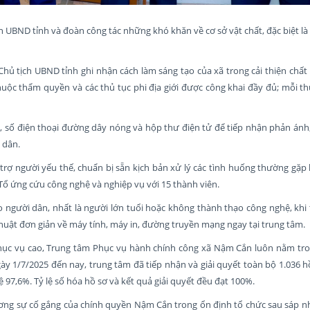
UBND tỉnh và đoàn công tác những khó khăn về cơ sở vật chất, đặc biệt là 
hủ tịch UBND tỉnh ghi nhận cách làm sáng tạo của xã trong cải thiện chất
uộc thẩm quyền và các thủ tục phi địa giới được công khai đầy đủ; mỗi t
hệ, số điện thoại đường dây nóng và hộp thư điện tử để tiếp nhận phản ánh
 dân.
rợ người yếu thế, chuẩn bị sẵn kịch bản xử lý các tình huống thường gặp 
p Tổ ứng cứu công nghệ và nghiệp vụ với 15 thành viên.
o người dân, nhất là người lớn tuổi hoặc không thành thạo công nghệ, khi
ỹ thuật đơn giản về máy tính, máy in, đường truyền mạng ngay tại trung tâm.
phục vụ cao, Trung tâm Phục vụ hành chính công xã Nậm Cắn luôn nằm t
gày 1/7/2025 đến nay, trung tâm đã tiếp nhận và giải quyết toàn bộ 1.036 h
lệ 97,6%. Tỷ lệ số hóa hồ sơ và kết quả giải quyết đều đạt 100%.
ơng sự cố gắng của chính quyền Nậm Cắn trong ổn định tổ chức sau sáp n