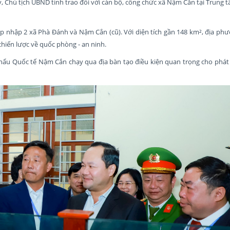
y, Chủ tịch UBND tỉnh trao đổi với cán bộ, công chức xã Nậm Cắn tại Trung 
p nhập 2 xã Phà Đánh và Nậm Cắn (cũ). Với diện tích gần 148 km², địa ph
í chiến lược về quốc phòng - an ninh.
ẩu Quốc tế Nậm Cắn chạy qua địa bàn tạo điều kiện quan trọng cho phát t