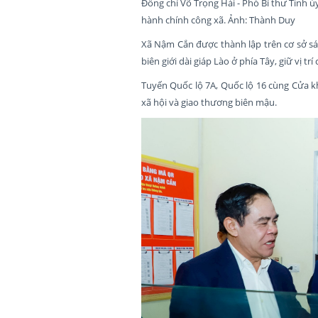
Đồng chí Võ Trọng Hải - Phó Bí thư Tỉnh ủ
hành chính công xã. Ảnh: Thành Duy
Xã Nậm Cắn được thành lập trên cơ sở sá
biên giới dài giáp Lào ở phía Tây, giữ vị tr
Tuyến Quốc lộ 7A, Quốc lộ 16 cùng Cửa kh
xã hội và giao thương biên mậu.