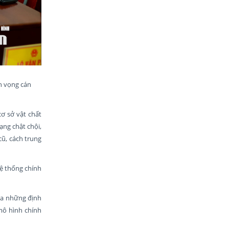
ện vọng cán
ơ sở vật chất
ạng chật chội,
cũ, cách trung
hệ thống chính
 ra những định
mô hình chính