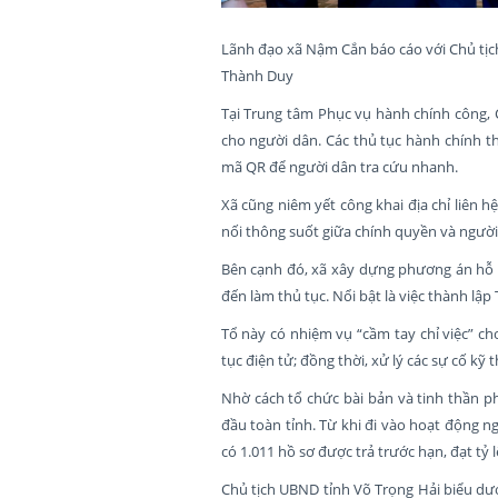
Lãnh đạo xã Nậm Cắn báo cáo với Chủ tịch 
Thành Duy
Tại Trung tâm Phục vụ hành chính công, C
cho người dân. Các thủ tục hành chính th
mã QR để người dân tra cứu nhanh.
Xã cũng niêm yết công khai địa chỉ liên 
nối thông suốt giữa chính quyền và người
Bên cạnh đó, xã xây dựng phương án hỗ t
đến làm thủ tục. Nổi bật là việc thành lậ
Tổ này có nhiệm vụ “cầm tay chỉ việc” ch
tục điện tử; đồng thời, xử lý các sự cố k
Nhờ cách tổ chức bài bản và tinh thần 
đầu toàn tỉnh. Từ khi đi vào hoạt động n
có 1.011 hồ sơ được trả trước hạn, đạt tỷ 
Chủ tịch UBND tỉnh Võ Trọng Hải biểu dư