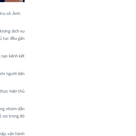
trụ sở. Ảnh:
 lượng dịch vụ
hủ tục đều gắn
, tạo kênh kết
khi người dân
 thực hiện thủ
rong nhóm dẫn
ồ sơ; trong đó
hập, vận hành