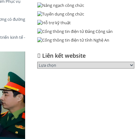
tâm Phục vụ
ương có đường
riển kinh tế -
Liên kết website