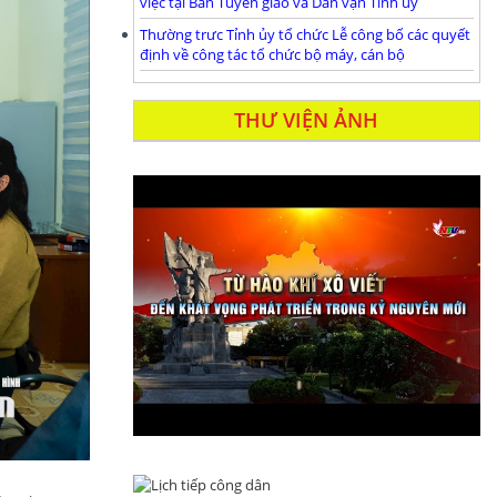
việc tại Ban Tuyên giáo và Dân vận Tỉnh ủy
Thường trưc Tỉnh ủy tổ chức Lễ công bố các quyết
định về công tác tổ chức bộ máy, cán bộ
THƯ VIỆN ẢNH