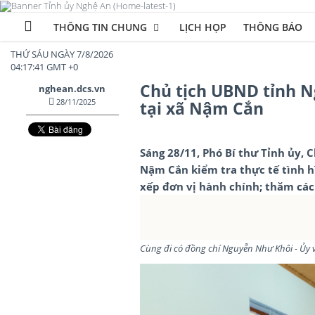
THÔNG TIN CHUNG
LỊCH HỌP
THÔNG BÁO
THỨ SÁU NGÀY 7/8/2026
04:17:43 GMT +0
Chủ tịch UBND tỉnh N
nghean.dcs.vn
28/11/2025
tại xã Nậm Cắn
Sáng 28/11, Phó Bí thư Tỉnh ủy, 
Nậm Cắn kiểm tra thực tế tình h
xếp đơn vị hành chính; thăm các 
Cùng đi có đồng chí Nguyễn Như Khôi - Ủy 