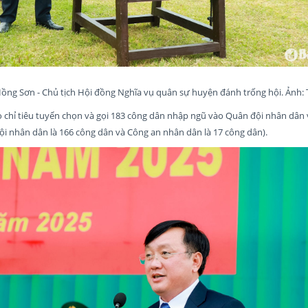
g Sơn - Chủ tịch Hội đồng Nghĩa vụ quân sự huyện đánh trống hội. Ảnh:
chỉ tiêu tuyển chọn và gọi 183 công dân nhập ngũ vào Quân đội nhân dân
i nhân dân là 166 công dân và Công an nhân dân là 17 công dân).