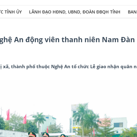
C TỈNH ỦY
LÃNH ĐẠO HĐND, UBND, ĐOÀN ĐBQH TỈNH
BAN
Xây dựng Đảng b
ghệ An động viên thanh niên Nam Đàn 
thị xã, thành phố thuộc Nghệ An tổ chức Lễ giao nhận quân 