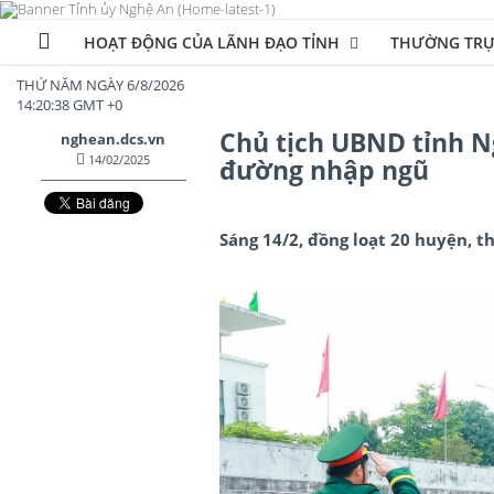
HOẠT ĐỘNG CỦA LÃNH ĐẠO TỈNH
THƯỜNG TRỰ
THỨ NĂM NGÀY 6/8/2026
14:20:40 GMT +0
Chủ tịch UBND tỉnh N
nghean.dcs.vn
14/02/2025
đường nhập ngũ
Sáng 14/2, đồng loạt 20 huyện, 