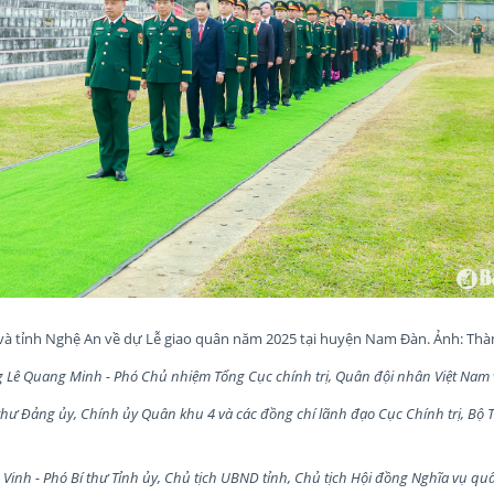
 và tỉnh Nghệ An về dự Lễ giao quân năm 2025 tại huyện Nam Đàn. Ảnh: Th
Lê Quang Minh - Phó Chủ nhiệm Tổng Cục chính trị, Quân đội nhân Việt Nam v
thư Đảng ủy, Chính ủy Quân khu 4 và các đồng chí lãnh đạo Cục Chính trị, B
Vinh - Phó Bí thư Tỉnh ủy, Chủ tịch UBND tỉnh, Chủ tịch Hội đồng Nghĩa vụ quâ