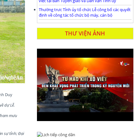
việc tại Ban Tuyên giáo và Dân vận Tỉnh ủy
Thường trưc Tỉnh ủy tổ chức Lễ công bố các quyết
định về công tác tổ chức bộ máy, cán bộ
THƯ VIỆN ẢNH
ành Duy
ề dự Lễ.
ộ Tham mưu
n sự tỉnh; Đại