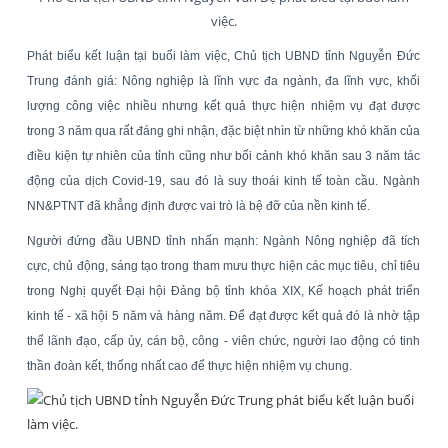
việc.
Phát biểu kết luận tại buổi làm việc, Chủ tịch UBND tỉnh Nguyễn Đức
Trung đánh giá: Nông nghiệp là lĩnh vực đa ngành, đa lĩnh vực, khối
lượng công việc nhiều nhưng kết quả thực hiện nhiệm vụ đạt được
trong 3 năm qua rất đáng ghi nhận, đặc biệt nhìn từ những khó khăn của
điều kiện tự nhiên của tỉnh cũng như bối cảnh khó khăn sau 3 năm tác
động của dịch Covid-19, sau đó là suy thoái kinh tế toàn cầu. Ngành
NN&PTNT đã khẳng định được vai trò là bệ đỡ của nền kinh tế.
Người đứng đầu UBND tỉnh nhấn mạnh: Ngành Nông nghiệp đã tích
cực, chủ động, sáng tạo trong tham mưu thực hiện các mục tiêu, chỉ tiêu
trong Nghị quyết Đại hội Đảng bộ tỉnh khóa XIX, Kế hoạch phát triển
kinh tế - xã hội 5 năm và hàng năm. Để đạt được kết quả đó là nhờ tập
thể lãnh đạo, cấp ủy, cán bộ, công - viên chức, người lao động có tinh
thần đoàn kết, thống nhất cao để thực hiện nhiệm vụ chung.