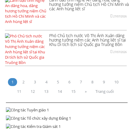
hương tưởng niệm Chủ tịch Hồ Chí Minh và
các Anh hùng liệt sĩ
27/07/2026
Phó Chủ tịch nước Võ Thị Ánh Xuân dâng
hương tưởng niệm các Anh hùng liệt sĩ tại
Khu Di tích lịch sử Quốc gia Truông Bồn
27/07/2026
1
2
3
4
5
6
7
8
9
10
11
12
13
14
15
»
Trang cuối