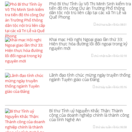
Phó Bí thư Tỉnh ủy Võ Thị Minh Sinh kiểm tra
tiến độ thi công Dự án Trường Phổ thông
dân tộc nội trú liên cấp tại các xã Tri Lễ và
Quế Phong
thứ hai tuần rồi lúc 08:51
Khai mạc Hội nghị Ngoại giao lần thứ 33:
Hiện thực hóa đường lối đối ngoại trong kỷ
nguyên mới
chủ nhật tuần rồi lúc 02:18
Lãnh đạo tỉnh chúc mừng ngày truyền thống
ngành Tuyên giáo của Đảng
thứ bảy tuần rồi lúc 05:16
Bí thư Tỉnh uỷ Nguyễn Khắc Thận: Thành
công của doanh nghiệp chính là thành công
của tỉnh Nghệ An
thứ sáu tuần rồi lúc 06:58