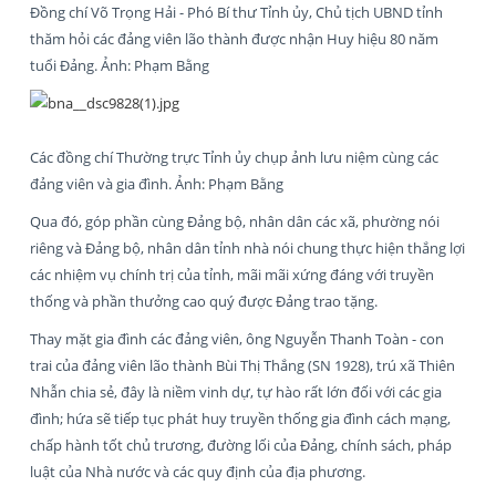
Đồng chí Võ Trọng Hải - Phó Bí thư Tỉnh ủy, Chủ tịch UBND tỉnh
thăm hỏi các đảng viên lão thành được nhận Huy hiệu 80 năm
tuổi Đảng. Ảnh: Phạm Bằng
Các đồng chí Thường trực Tỉnh ủy chụp ảnh lưu niệm cùng các
đảng viên và gia đình. Ảnh: Phạm Bằng
Qua đó, góp phần cùng Đảng bộ, nhân dân các xã, phường nói
riêng và Đảng bộ, nhân dân tỉnh nhà nói chung thực hiện thắng lợi
các nhiệm vụ chính trị của tỉnh, mãi mãi xứng đáng với truyền
thống và phần thưởng cao quý được Đảng trao tặng.
Thay mặt gia đình các đảng viên, ông Nguyễn Thanh Toàn - con
trai của đảng viên lão thành Bùi Thị Thắng (SN 1928), trú xã Thiên
Nhẫn chia sẻ, đây là niềm vinh dự, tự hào rất lớn đối với các gia
đình; hứa sẽ tiếp tục phát huy truyền thống gia đình cách mạng,
chấp hành tốt chủ trương, đường lối của Đảng, chính sách, pháp
luật của Nhà nước và các quy định của địa phương.