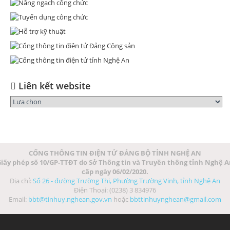
Liên kết website
CỔNG THÔNG TIN ĐIỆN TỬ ĐẢNG BỘ TỈNH NGHỆ AN
iấy phép số 10/GP-TTĐT do Sở Thông tin và Truyền thông tỉnh Nghệ 
cấp ngày 06/02/2020.
Địa chỉ:
Số 26 - đường Trường Thi, Phường Trường Vinh, tỉnh Nghệ An
Điện Thoại: (0238) 3 834976
Email:
bbt@tinhuy.nghean.gov.vn
hoặc
bbttinhuynghean@gmail.com