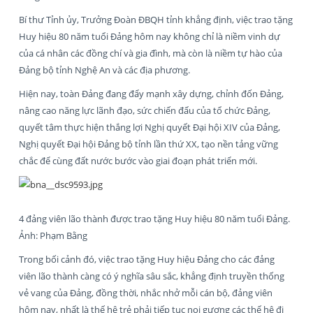
Bí thư Tỉnh ủy, Trưởng Đoàn ĐBQH tỉnh khẳng định, việc trao tặng
Huy hiệu 80 năm tuổi Đảng hôm nay không chỉ là niềm vinh dự
của cá nhân các đồng chí và gia đình, mà còn là niềm tự hào của
Đảng bộ tỉnh Nghệ An và các địa phương.
Hiện nay, toàn Đảng đang đẩy mạnh xây dựng, chỉnh đốn Đảng,
nâng cao năng lực lãnh đạo, sức chiến đấu của tổ chức Đảng,
quyết tâm thực hiện thắng lợi Nghị quyết Đại hội XIV của Đảng,
Nghị quyết Đại hội Đảng bộ tỉnh lần thứ XX, tạo nền tảng vững
chắc để cùng đất nước bước vào giai đoạn phát triển mới.
4 đảng viên lão thành được trao tặng Huy hiệu 80 năm tuổi Đảng.
Ảnh: Phạm Bằng
Trong bối cảnh đó, việc trao tặng Huy hiệu Đảng cho các đảng
viên lão thành càng có ý nghĩa sâu sắc, khẳng định truyền thống
vẻ vang của Đảng, đồng thời, nhắc nhở mỗi cán bộ, đảng viên
hôm nay, nhất là thế hệ trẻ phải tiếp tục noi gương các thế hệ đi