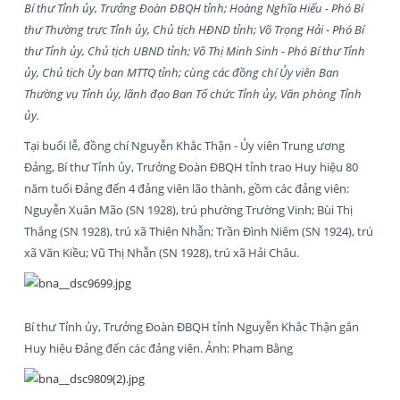
Bí thư Tỉnh ủy, Trưởng Đoàn ĐBQH tỉnh; Hoàng Nghĩa Hiếu - Phó Bí
thư Thường trực Tỉnh ủy, Chủ tịch HĐND tỉnh; Võ Trọng Hải - Phó Bí
thư Tỉnh ủy, Chủ tịch UBND tỉnh; Võ Thị Minh Sinh - Phó Bí thư Tỉnh
ủy, Chủ tịch Ủy ban MTTQ tỉnh; cùng các đồng chí Ủy viên Ban
Thường vụ Tỉnh ủy, lãnh đạo Ban Tổ chức Tỉnh ủy, Văn phòng Tỉnh
ủy.
Tại buổi lễ, đồng chí Nguyễn Khắc Thận - Ủy viên Trung ương
Đảng, Bí thư Tỉnh ủy, Trưởng Đoàn ĐBQH tỉnh trao Huy hiệu 80
năm tuổi Đảng đến 4 đảng viên lão thành, gồm các đảng viên:
Nguyễn Xuân Mão (SN 1928), trú phường Trường Vinh; Bùi Thị
Thắng (SN 1928), trú xã Thiên Nhẫn; Trần Đình Niêm (SN 1924), trú
xã Văn Kiều; Vũ Thị Nhẫn (SN 1928), trú xã Hải Châu.
Bí thư Tỉnh ủy, Trưởng Đoàn ĐBQH tỉnh Nguyễn Khắc Thận gắn
Huy hiệu Đảng đến các đảng viên. Ảnh: Phạm Bằng