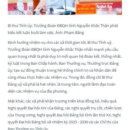
Bí thư Tỉnh ủy, Trưởng đoàn ĐBQH tỉnh Nguyễn Khắc Thận phát
biểu kết luận buổi làm việc. Ảnh: Phạm Bằng
Định hướng nhiệm vụ cho các xã thời gian tới, Bí thư Tỉnh uỷ,
Trưởng đoàn ĐBQH tỉnh Nguyễn Khắc Thận nhấn mạnh yêu cầu
quan trọng nhất là phải duy trì mối quan hệ đoàn kết, thống nhất,
kỷ luật trong Ban Chấp hành, Ban Thường vụ, Thường trực Đảng
ủy; tạo sự đồng thuận trong hệ thống chính trị và Nhân dân để
cùng nhau thực hiện các nhiệm vụ. Trong đó, đồng chí Bí thư
Đảng uỷ xã phải là hạt nhân, là trung tâm, người lãnh đạo toàn
diện các nhiệm vụ của địa phương.
Mặt khác, các xã phải khẩn trương triển khai đồng bộ, hiệu quả
Nghị quyết Đại hội XIV của Đảng, các nghị quyết trụ cột, chiến lược
của Trung ương, Nghị quyết Đại hội Đảng bộ tỉnh lần thứ XX, Nghị
quyết Đại hội Đảng bộ xã nhiệm kỳ 2025 - 2030 và các Chỉ thị của
Ban Thường vụ Tỉnh ủy.