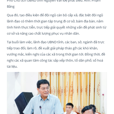
Phó Chủ tịch UBND tỉnh Nguyễn Văn Đệ phát biểu. Ảnh: Phạm
Bằng
Qua đó, tạo điều kiện để đội ngũ cán bộ cấp xã, đặc biệt đội ngũ
lãnh đạo có thêm thời gian tập trung đi cơ sở, bám địa bàn, nắm
tình hình thực tiễn, trực tiếp giải quyết những vấn đề phát sinh từ
cơ sở và nâng cao chất lượng phục vụ nhân dân.
Tại buổi làm việc, lãnh đạo UBND tỉnh, các ban, sở, ngành đã trực
tiếp trao đổi, làm rõ, đề xuất giải pháp tháo gỡ các khó khăn,
vướng mắc, kiến nghị của các xã trong thời gian tới. Đồng thời, đề
nghị các xã quan tâm công tác sắp xếp thôn, tổ dân phố; số hoá
tài liệu.