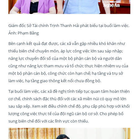
Giám đốc Sở Tài chính Trịnh Thanh Hải phát biểu tại buổi làm việc.
Ảnh: Phạm Bằng
Bên cạnh kết quả đạt được, các xã vẫn gặp nhiều khó khăn như
thiếu biên chế chuyên môn, áp lực công việc lớn sau sáp nhập;
năng lực chuyển đổi số của một bộ phận cán bộ và người dân
cũng như năng lực tham mưu và tổ chức thực hiện nhiệm vụ của
một bộ phận cán bộ, công chức còn hạn chế; hạ tầng và trụ sở
làm việc, hạ tầng giao thông kết nối chưa đồng bộ.
Tại buổi làm việc, các xã đề nghị tỉnh tiếp tục quan tâm hoàn thiện
cơ chế, chính sách đặc thù đối với các xã miền núi có quy mô lớn
sau sắp xếp. Xem xét điều chỉnh chế độ, phụ cấp phù hợp với khối
lượng công việc thực tế của đội ngũ cán bộ cơ sở. Cho phép bổ
sung biên chế đối với các lĩnh vực còn thiếu.