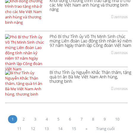
Khởi động chương trình trao tặng nhà ở cho
các Mẹ Việt Nam anh hùng và thương binh
nặng
28/07/2026
Phó Bí thư Tỉnh ủy Võ Thị Minh Sinh chúc
mừng Liên đoàn Lao động tỉnh nhân kỷ niệm
97 năm Ngày thành lập Công đoàn Việt Nam
28/07/2026
Bí thư Tỉnh ủy Nguyễn Khắc Thận thăm, tặng
quà tri ân Bà Mẹ Việt Nam Anh hùng,
thương binh
27/07/2026
1
2
3
4
5
6
7
8
9
10
11
12
13
14
15
»
Trang cuối