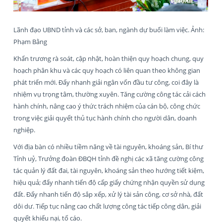
Lãnh đạo UBND tỉnh và các sở, ban, ngành dự buổi làm việc. Ảnh:
Phạm Bằng
Khẩn trương rà soát, cập nhật, hoàn thiện quy hoạch chung, quy
hoạch phân khu và các quy hoạch có liên quan theo không gian
phát triển mới. Đẩy nhanh giải ngân vốn đầu tư công, coi đây là
nhiệm vụ trọng tâm, thường xuyên. Tăng cường công tác cải cách
hành chính, nâng cao ý thức trách nhiệm của cán bộ, công chức
trong việc giải quyết thủ tục hành chính cho người dân, doanh
nghiệp.
Với địa bàn có nhiều tiềm năng về tài nguyên, khoáng sản, Bí thư
Tỉnh uỷ, Trưởng đoàn ĐBQH tỉnh đề nghị các xã tăng cường công
tác quản lý đất đai, tài nguyên, khoáng sản theo hướng tiết kiệm,
hiệu quả; đẩy nhanh tiến độ cấp giấy chứng nhận quyền sử dụng
đất. Đẩy nhanh tiến độ sắp xếp, xử lý tài sản công, cơ sở nhà, đất
dôi dư. Tiếp tục nâng cao chất lượng công tác tiếp công dân, giải
quyết khiếu nại, tố cáo.