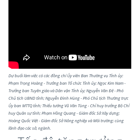
Dự buổi làm việc có các đồng chí Ủy viên Ban Thường vụ Tỉnh ủy:
Phạm Trọng Hoàng - Trưởng ban Tổ chức Tỉnh ủy; Ngọc Kim Nam -
Trưởng ban Tuyên giáo và Dân vận Tỉnh ủy; Nguyễn Văn Đệ - Phó
Chủ tịch UBND tỉnh; Nguyễn Đình Hùng - Phó Chủ tịch Thường trực
Ủy ban MTTQ tỉnh; Thiếu tướng Vũ Văn Tùng - Chỉ huy trưởng Bộ Chỉ
huy Quân sự tỉnh; Phạm Hồng Quang - Giám đốc Sở Xây dựng;
Hoàng Quốc Việt - Giám đốc Sở Nông nghiệp và Môi trường; cùng
lãnh đạo các sở, ngành.