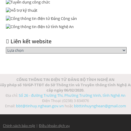
Liên kết website
CỔNG THÔNG TIN ĐIỆN TỬ ĐẢNG BỘ TỈNH NGHỆ AN
iấy phép số 10/GP-TTĐT do Sở Thông tin và Truyền thông tỉnh Nghệ 
cấp ngày 06/02/2020.
Địa chỉ:
Số 26 - đường Trường Thi, Phường Trường Vinh, tỉnh Nghệ An
Điện Thoại: (0238) 3 834976
Email:
bbt@tinhuy.nghean.gov.vn
hoặc
bbttinhuynghean@gmail.com
Chính sách bảo mật
|
Điều khoản dịch vụ