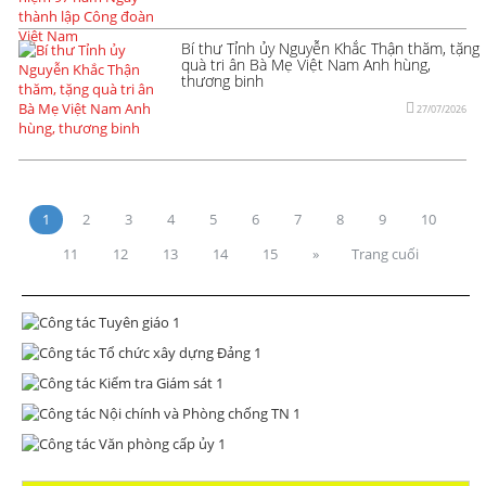
Bí thư Tỉnh ủy Nguyễn Khắc Thận thăm, tặng
quà tri ân Bà Mẹ Việt Nam Anh hùng,
thương binh
27/07/2026
1
2
3
4
5
6
7
8
9
10
11
12
13
14
15
»
Trang cuối