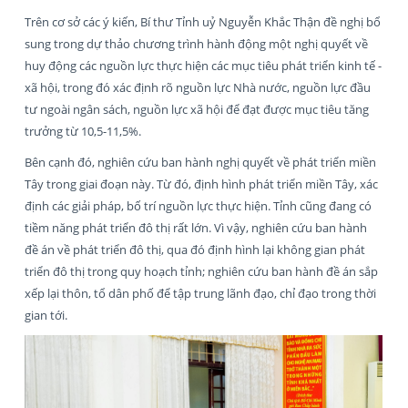
Trên cơ sở các ý kiến, Bí thư Tỉnh uỷ Nguyễn Khắc Thận đề nghị bổ
sung trong dự thảo chương trình hành động một nghị quyết về
huy động các nguồn lực thực hiện các mục tiêu phát triển kinh tế -
xã hội, trong đó xác định rõ nguồn lực Nhà nước, nguồn lực đầu
tư ngoài ngân sách, nguồn lực xã hội để đạt được mục tiêu tăng
trưởng từ 10,5-11,5%.
Bên cạnh đó, nghiên cứu ban hành nghị quyết về phát triển miền
Tây trong giai đoạn này. Từ đó, định hình phát triển miền Tây, xác
định các giải pháp, bố trí nguồn lực thực hiện. Tỉnh cũng đang có
tiềm năng phát triển đô thị rất lớn. Vì vậy, nghiên cứu ban hành
đề án về phát triển đô thị, qua đó định hình lại không gian phát
triển đô thị trong quy hoạch tỉnh; nghiên cứu ban hành đề án sắp
xếp lại thôn, tổ dân phố để tập trung lãnh đạo, chỉ đạo trong thời
gian tới.