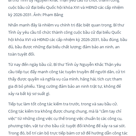
cuộc bầu cử đại biểu Quốc hội khóa XVI và HĐND các cấp nhiệm
kỳ 2026-2031. Ảnh: Phạm Bằng
Nhấn mạnh đây là nhiệm vụ chính trị đặc biệt quan trọng, Bí thư
Tỉnh ủy yêu cầu tổ chức thành công cuộc bầu cử đại biểu Quốc
hội khóa XVI và HĐND các cấp nhiệm kỳ 2026-2031, bầu đúng, bầu
đủ, bầu được những đại biểu chất lượng; đảm bảo an ninh, an
toàn tuyệt đối.
Từ nay đến ngày bầu cử, Bí thư Tỉnh ủy Nguyễn Khắc Thận yêu
cầu tiếp tục đẩy mạnh công tác tuyên truyền để người dân, cử tri
thấy được quyền và nghĩa vụ của mình, hăng hái, tích cực tham
gia đi bỏ phiếu. Tăng cường đảm bảo an ninh trật tự, không để
xảy ra bất kỳ sơ suất gì.
Tiếp tục làm tốt công tác kiểm tra trước, trong và sau bầu cử.
Công tác kiểm tra không được chung chung, mà là "cầm tay chỉ
việc" từ những công việc cụ thể trong việc chuẩn bị các công cụ,
phương tiện, vật tư cho bầu cử; tuyệt đối không để xảy ra sai sót.
Trong đó, bố trí cán bộ trực tiếp bám cơ sở để hướng dẫn công tác