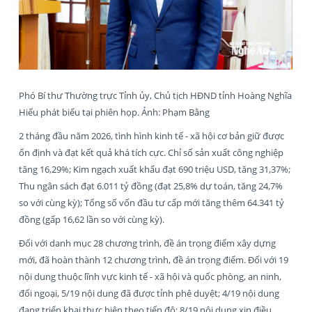
Phó Bí thư Thường trực Tỉnh ủy, Chủ tịch HĐND tỉnh Hoàng Nghĩa
Hiếu phát biểu tại phiên họp. Ảnh: Phạm Bằng
2 tháng đầu năm 2026, tình hình kinh tế - xã hội cơ bản giữ được
ổn định và đạt kết quả khá tích cực. Chỉ số sản xuất công nghiệp
tăng 16,29%; Kim ngạch xuất khẩu đạt 690 triệu USD, tăng 31,37%;
Thu ngân sách đạt 6.011 tỷ đồng (đạt 25,8% dự toán, tăng 24,7%
so với cùng kỳ); Tổng số vốn đầu tư cấp mới tăng thêm 64.341 tỷ
đồng (gấp 16,62 lần so với cùng kỳ).
Đối với danh mục 28 chương trình, đề án trọng điểm xây dựng
mới, đã hoàn thành 12 chương trình, đề án trọng điểm. Đối với 19
nội dung thuộc lĩnh vực kinh tế - xã hội và quốc phòng, an ninh,
đối ngoại, 5/19 nội dung đã được tỉnh phê duyệt; 4/19 nội dung
đang triển khai thực hiện theo tiến độ; 8/19 nội dung xin điều