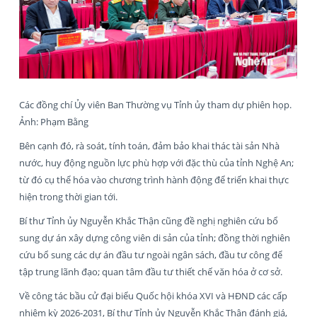
Các đồng chí Ủy viên Ban Thường vụ Tỉnh ủy tham dự phiên họp.
Ảnh: Phạm Bằng
Bên cạnh đó, rà soát, tính toán, đảm bảo khai thác tài sản Nhà
nước, huy động nguồn lực phù hợp với đặc thù của tỉnh Nghệ An;
từ đó cụ thể hóa vào chương trình hành động để triển khai thực
hiện trong thời gian tới.
Bí thư Tỉnh ủy Nguyễn Khắc Thận cũng đề nghị nghiên cứu bổ
sung dự án xây dựng công viên di sản của tỉnh; đồng thời nghiên
cứu bổ sung các dự án đầu tư ngoài ngân sách, đầu tư công để
tập trung lãnh đạo; quan tâm đầu tư thiết chế văn hóa ở cơ sở.
Về công tác bầu cử đại biểu Quốc hội khóa XVI và HĐND các cấp
nhiệm kỳ 2026-2031, Bí thư Tỉnh ủy Nguyễn Khắc Thận đánh giá,