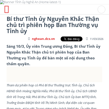
Bí thư Tỉnh ủy Nguyễn Khắc Thận
chủ trì phiên họp Ban Thường vụ
Tỉnh ủy
nghean.dcs.vn
11/03/2026
Sáng 10/3, Ủy viên Trung ương Đảng, Bí thư Tỉnh ủy
Nguyễn Khắc Thận chủ trì phiên họp của Ban
Thường vụ Tỉnh ủy để bàn một số nội dung theo
thẩm quyền.
Tham dự phiên họp có Phó Bí thư Thường trực Tỉnh ủy, Chủ tịch
HĐND tỉnh Hoàng Nghĩa Hiếu; Phó Bí thư Tỉnh ủy, Chủ tịch UBND
tỉnh Võ Trọng Hải; Phó Bí thư Tỉnh ủy, Chủ tịch Ủy ban MTTQ tỉnh,
Trưởng Đoàn ĐBQH tỉnh Võ Thị Minh Sinh; đại diện các cơ quan
tham mưu, giúp việc Trung ương phụ trách Nghệ An, Ủy viên Ban