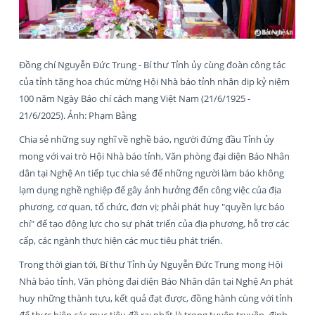
Đồng chí Nguyễn Đức Trung - Bí thư Tỉnh ủy cùng đoàn công tác
của tỉnh tặng hoa chúc mừng Hội Nhà báo tỉnh nhân dịp kỷ niệm
100 năm Ngày Báo chí cách mạng Việt Nam (21/6/1925 -
21/6/2025). Ảnh: Phạm Bằng
Chia sẻ những suy nghĩ về nghề báo, người đứng đầu Tỉnh ủy
mong với vai trò Hội Nhà báo tỉnh, Văn phòng đại diện Báo Nhân
dân tại Nghệ An tiếp tục chia sẻ để những người làm báo không
lạm dụng nghề nghiệp để gây ảnh hưởng đến công việc của địa
phương, cơ quan, tổ chức, đơn vị; phải phát huy "quyền lực báo
chí" để tạo động lực cho sự phát triển của địa phương, hỗ trợ các
cấp, các ngành thực hiện các mục tiêu phát triển.
Trong thời gian tới, Bí thư Tỉnh ủy Nguyễn Đức Trung mong Hội
Nhà báo tỉnh, Văn phòng đại diện Báo Nhân dân tại Nghệ An phát
huy những thành tựu, kết quả đạt được, đồng hành cùng với tỉnh
để thực hiện các mục tiêu đề ra; nhất là trong tuyên truyền, định