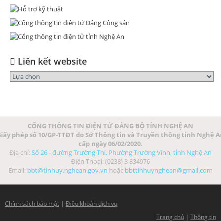
Liên kết website
CỔNG THÔNG TIN ĐIỆN TỬ ĐẢNG BỘ TỈNH NGHỆ AN
iấy phép số 10/GP-TTĐT do Sở Thông tin và Truyền thông tỉnh Nghệ 
cấp ngày 06/02/2020.
Địa chỉ:
Số 26 - đường Trường Thi, Phường Trường Vinh, tỉnh Nghệ An
Điện Thoại: (0238) 3 834976
Email:
bbt@tinhuy.nghean.gov.vn
hoặc
bbttinhuynghean@gmail.com
Chính sách bảo mật
|
Điều khoản dịch vụ
Trang chủ
|
Thông tin