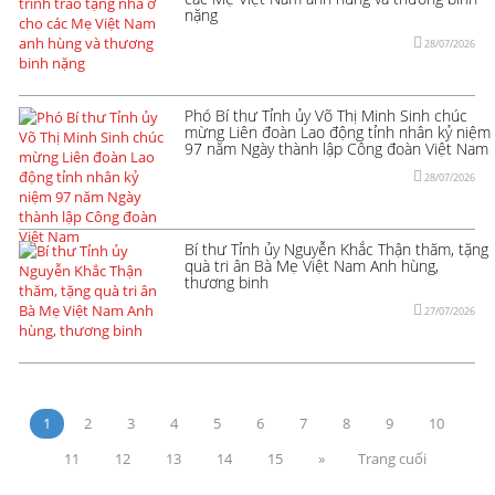
nặng
28/07/2026
Phó Bí thư Tỉnh ủy Võ Thị Minh Sinh chúc
mừng Liên đoàn Lao động tỉnh nhân kỷ niệm
97 năm Ngày thành lập Công đoàn Việt Nam
28/07/2026
Bí thư Tỉnh ủy Nguyễn Khắc Thận thăm, tặng
quà tri ân Bà Mẹ Việt Nam Anh hùng,
thương binh
27/07/2026
1
2
3
4
5
6
7
8
9
10
11
12
13
14
15
»
Trang cuối