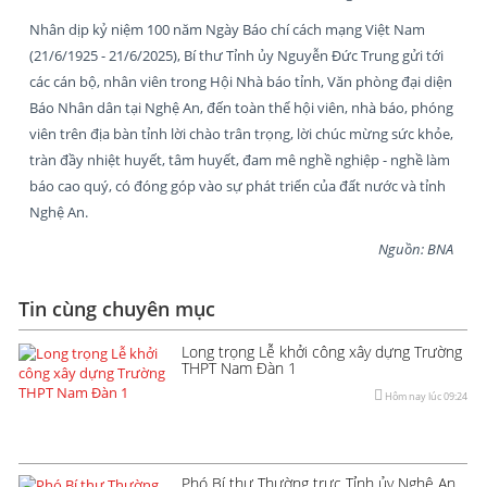
Nhân dịp kỷ niệm 100 năm Ngày Báo chí cách mạng Việt Nam
(21/6/1925 - 21/6/2025), Bí thư Tỉnh ủy Nguyễn Đức Trung gửi tới
các cán bộ, nhân viên trong Hội Nhà báo tỉnh, Văn phòng đại diện
Báo Nhân dân tại Nghệ An, đến toàn thể hội viên, nhà báo, phóng
viên trên địa bàn tỉnh lời chào trân trọng, lời chúc mừng sức khỏe,
tràn đầy nhiệt huyết, tâm huyết, đam mê nghề nghiệp - nghề làm
báo cao quý, có đóng góp vào sự phát triển của đất nước và tỉnh
Nghệ An.
Nguồn: BNA
Tin cùng chuyên mục
Long trọng Lễ khởi công xây dựng Trường
THPT Nam Đàn 1
Hôm nay lúc 09:24
Phó Bí thư Thường trực Tỉnh ủy Nghệ An