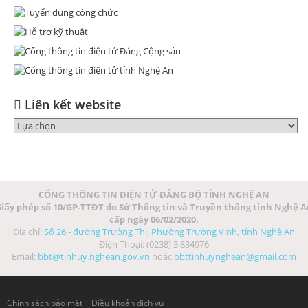
Liên kết website
CỔNG THÔNG TIN ĐIỆN TỬ ĐẢNG BỘ TỈNH NGHỆ AN
iấy phép số 10/GP-TTĐT do Sở Thông tin và Truyền thông tỉnh Nghệ 
cấp ngày 06/02/2020.
Địa chỉ:
Số 26 - đường Trường Thi, Phường Trường Vinh, tỉnh Nghệ An
Điện Thoại: (0238) 3 834976
Email:
bbt@tinhuy.nghean.gov.vn
hoặc
bbttinhuynghean@gmail.com
Chính sách bảo mật
|
Điều khoản dịch vụ