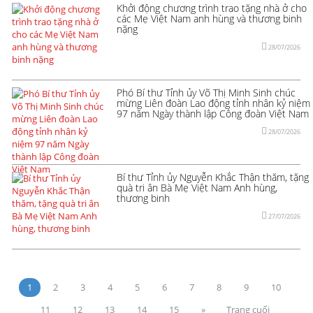
Khởi động chương trình trao tặng nhà ở cho
các Mẹ Việt Nam anh hùng và thương binh
nặng
28/07/2026
Phó Bí thư Tỉnh ủy Võ Thị Minh Sinh chúc
mừng Liên đoàn Lao động tỉnh nhân kỷ niệm
97 năm Ngày thành lập Công đoàn Việt Nam
28/07/2026
Bí thư Tỉnh ủy Nguyễn Khắc Thận thăm, tặng
quà tri ân Bà Mẹ Việt Nam Anh hùng,
thương binh
27/07/2026
1
2
3
4
5
6
7
8
9
10
11
12
13
14
15
»
Trang cuối