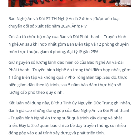
Báo Nghệ An và Đài PT-TH Nghệ An là 2 đơn vị được xếp loại
chuyển đổi số xuất sắc năm 2024. Ảnh: P.V
Cơ cấu tổ chức bộ máy của Báo và Đài Phát thanh - Truyền hình
Nghệ An sau khi hợp nhất gồm Ban Biên tập và 12 phòng chuyên
môn trực thuộc, giảm 4 phòng, đạt tỷ lệ gần 25%.
Giữ nguyên số lượng lãnh đạo hiện có của Báo Nghệ An và Đài
Phát thanh - Truyền hình Nghệ An trong thời điểm hợp nhất, gồm:
1 Tổng Biên tập và không quá 7 Phó Tổng Biên tập. Sau đó, thực
hiện giảm dần theo lộ trình, sau 5 năm bảo đảm thực hiện số
lượng cấp phó theo quy định.
Kết luận nội dung này, Bí thư Tỉnh ủy Nguyễn Đức Trung ghi nhận,
đánh giá cao những đóng góp của Báo Nghệ An và Đài Phát thanh
- Truyền hình Nghệ An trong suốt quá trình xây dựng và phát
triển. Đây là 2 cơ quan báo chí có bề dày truyền thống, có nhiều
đóng góp vào quá trình xây dựng và phát triển tỉnh.