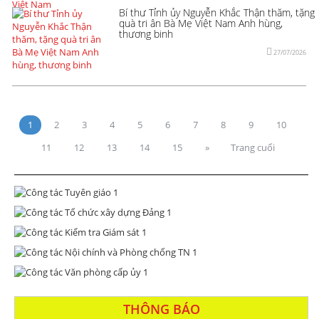
Bí thư Tỉnh ủy Nguyễn Khắc Thận thăm, tặng
quà tri ân Bà Mẹ Việt Nam Anh hùng,
thương binh
27/07/2026
1
2
3
4
5
6
7
8
9
10
11
12
13
14
15
»
Trang cuối
THÔNG BÁO