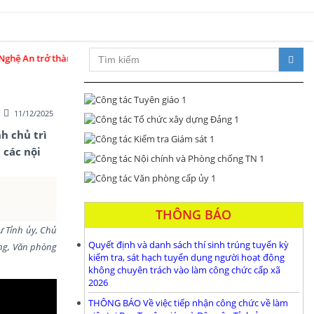
h tỉnh khá, cực tăng trưởng tầm quốc gia trong kỷ nguyên phát triển mới
11/12/2025
h chủ trì
 các nội
THÔNG BÁO
ư Tỉnh ủy, Chủ
Quyết định và danh sách thí sinh trúng tuyển kỳ
ơng, Văn phòng
kiểm tra, sát hạch tuyển dụng người hoạt động
không chuyên trách vào làm công chức cấp xã
2026
THÔNG BÁO Về việc tiếp nhận công chức về làm