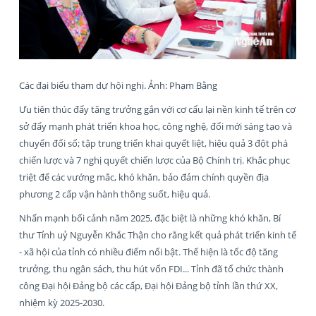
Các đại biểu tham dự hội nghị. Ảnh: Phạm Bằng
Ưu tiên thúc đẩy tăng trưởng gắn với cơ cấu lại nền kinh tế trên cơ
sở đẩy mạnh phát triển khoa học, công nghệ, đổi mới sáng tạo và
chuyển đổi số; tập trung triển khai quyết liệt, hiệu quả 3 đột phá
chiến lược và 7 nghị quyết chiến lược của Bộ Chính trị. Khắc phục
triệt để các vướng mắc, khó khăn, bảo đảm chính quyền địa
phương 2 cấp vận hành thông suốt, hiệu quả.
Nhấn mạnh bối cảnh năm 2025, đặc biệt là những khó khăn, Bí
thư Tỉnh uỷ Nguyễn Khắc Thận cho rằng kết quả phát triển kinh tế
- xã hội của tỉnh có nhiều điểm nổi bật. Thể hiện là tốc độ tăng
trưởng, thu ngân sách, thu hút vốn FDI... Tỉnh đã tổ chức thành
công Đại hội Đảng bộ các cấp, Đại hội Đảng bộ tỉnh lần thứ XX,
nhiệm kỳ 2025-2030.