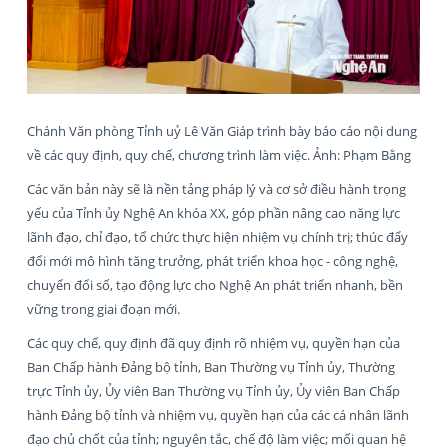
Chánh Văn phòng Tỉnh uỷ Lê Văn Giáp trình bày báo cáo nội dung
về các quy định, quy chế, chương trình làm việc. Ảnh: Phạm Bằng
Các văn bản này sẽ là nền tảng pháp lý và cơ sở điều hành trọng
yếu của Tỉnh ủy Nghệ An khóa XX, góp phần nâng cao năng lực
lãnh đạo, chỉ đạo, tổ chức thực hiện nhiệm vụ chính trị; thúc đẩy
đổi mới mô hình tăng trưởng, phát triển khoa học - công nghệ,
chuyển đổi số, tạo động lực cho Nghệ An phát triển nhanh, bền
vững trong giai đoạn mới.
Các quy chế, quy định đã quy định rõ nhiệm vụ, quyền hạn của
Ban Chấp hành Đảng bộ tỉnh, Ban Thường vụ Tỉnh ủy, Thường
trực Tỉnh ủy, Ủy viên Ban Thường vụ Tỉnh ủy, Ủy viên Ban Chấp
hành Đảng bộ tỉnh và nhiệm vụ, quyền hạn của các cá nhân lãnh
đạo chủ chốt của tỉnh; nguyên tắc, chế độ làm việc; mối quan hệ