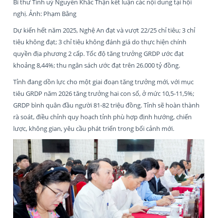
Bí thư Tỉnh uỷ Nguyễn Khắc Thận kết luận các nội dung tại hội
nghị. Ảnh: Phạm Bằng
Dự kiến hết năm 2025, Nghệ An đạt và vượt 22/25 chỉ tiêu; 3 chỉ
tiêu không đạt; 3 chỉ tiêu không đánh giá do thực hiện chính
quyền địa phương 2 cấp. Tốc độ tăng trưởng GRDP ước đạt
khoảng 8,44%; thu ngân sách ước đạt trên 26.000 tỷ đồng.
Tỉnh đang dồn lực cho một giai đoạn tăng trưởng mới, với mục
tiêu GRDP năm 2026 tăng trưởng hai con số, ở mức 10,5-11,5%;
GRDP bình quân đầu người 81-82 triệu đồng. Tỉnh sẽ hoàn thành
rà soát, điều chỉnh quy hoạch tỉnh phù hợp định hướng, chiến
lược, không gian, yêu cầu phát triển trong bối cảnh mới.