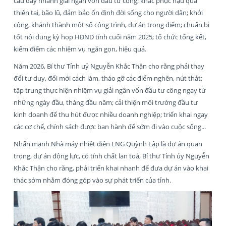
cầu đẩy nhanh giải ngân vốn đầu tư công; khắc phục hậu quả
thiên tai, bão lũ, đảm bảo ổn định đời sống cho người dân; khởi
công, khánh thành một số công trình, dự án trọng điểm; chuẩn bị
tốt nội dung kỳ họp HĐND tỉnh cuối năm 2025; tổ chức tổng kết,
kiểm điểm các nhiệm vụ ngắn gọn, hiệu quả.
Năm 2026, Bí thư Tỉnh uỷ Nguyễn Khắc Thận cho rằng phải thay
đổi tư duy, đổi mới cách làm, tháo gỡ các điểm nghẽn, nút thắt;
tập trung thực hiện nhiệm vụ giải ngân vốn đầu tư công ngay từ
những ngày đầu, tháng đầu năm; cải thiện môi trường đầu tư
kinh doanh để thu hút được nhiều doanh nghiệp; triển khai ngay
các cơ chế, chính sách được ban hành để sớm đi vào cuộc sống...
Nhấn mạnh Nhà máy nhiệt điện LNG Quỳnh Lập là dự án quan
trọng, dự án động lực, có tính chất lan toả, Bí thư Tỉnh ủy Nguyễn
Khắc Thận cho rằng, phải triển khai nhanh để đưa dự án vào khai
thác sớm nhằm đóng góp vào sự phát triển của tỉnh.