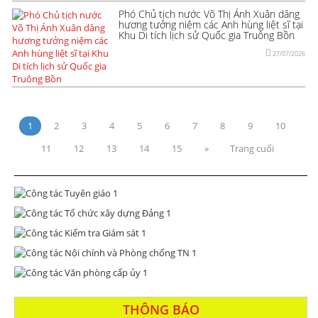
Phó Chủ tịch nước Võ Thị Ánh Xuân dâng
hương tưởng niệm các Anh hùng liệt sĩ tại
Khu Di tích lịch sử Quốc gia Truông Bồn
27/07/2026
1
2
3
4
5
6
7
8
9
10
11
12
13
14
15
»
Trang cuối
THÔNG BÁO