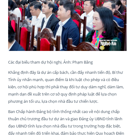
Các đại biểu tham dự hội nghị. Ảnh: Phạm Bằng
Khẳng định đây là dự án cấp bách, cần đẩy nhanh tiến độ, Bí thư
Tỉnh ủy nhấn mạnh, quan điểm là khi luật cho phép và có điều
kiện, cơ hội phù hợp thì phải thay đổi tư duy dám nghĩ, dám làm,
mạnh dạn đề xuất trên cơ sở quy định pháp luật để lựa chọn
phương án tối ưu, lựa chọn nhà đầu tư chiến lược.
Ban Chấp hành Đảng bộ tỉnh thống nhất cao về nội dung chấp
thuận chủ trương đầu tư dự án và giao Đảng ủy UBND tỉnh lãnh
đạo UBND tỉnh lựa chọn nhà đầu tư trong trường hợp đặc biệt,
đẩy nhanh tiến độ triển khai, đảm bảo thực hiện Quy hoạch Điện